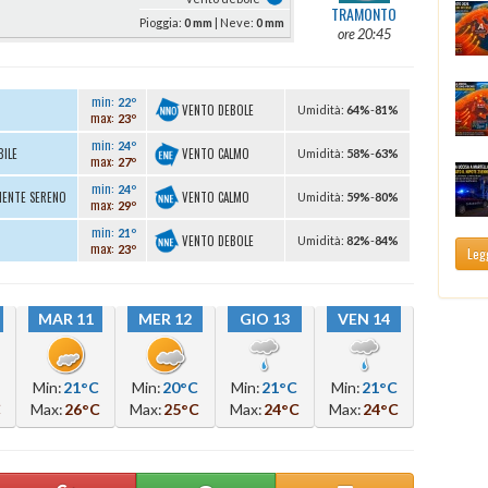
TRAMONTO
Pioggia:
0 mm
| Neve:
0 mm
ore 20:45
min:
22º
VENTO DEBOLE
U
midità
:
64%
-
81%
max:
23º
min:
24º
VENTO CALMO
BILE
U
midità
:
58%
-
63%
max:
27º
min:
24º
VENTO CALMO
MENTE SERENO
U
midità
:
59%
-
80%
max:
29º
min:
21º
VENTO DEBOLE
U
midità
:
82%
-
84%
max:
23º
Legg
MAR 11
MER 12
GIO 13
VEN 14
Min:
21°C
Min:
20°C
Min:
21°C
Min:
21°C
C
Max:
26°C
Max:
25°C
Max:
24°C
Max:
24°C