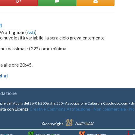
i
26 a
Tigliole
(
Asti
):
io nuvolosità variabile, la sera cielo prevalentemente
come massima e i 22° come minima.
a alle ore 20:45.
t srl
edazione
nale dell'Aquila del 26/01/2006 al n. 550 - Associazione Culturale Capoluogo.com - 
ita con Licenza
Creative Commons Attribuzione - Non commerciale - Non 
©copyright
PUNTO
24
ORE