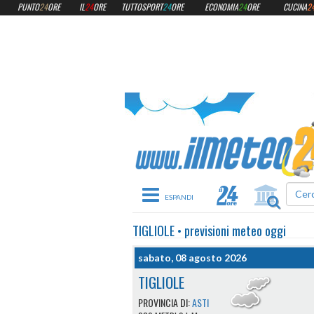
PUNTO
24
ORE
IL
24
ORE
TUTTOSPORT
24
ORE
ECONOMIA
24
ORE
CUCINA
2
Toggle navigation
TIGLIOLE
•
previsioni meteo
oggi
sabato, 08 agosto 2026
TIGLIOLE
PROVINCIA DI:
ASTI