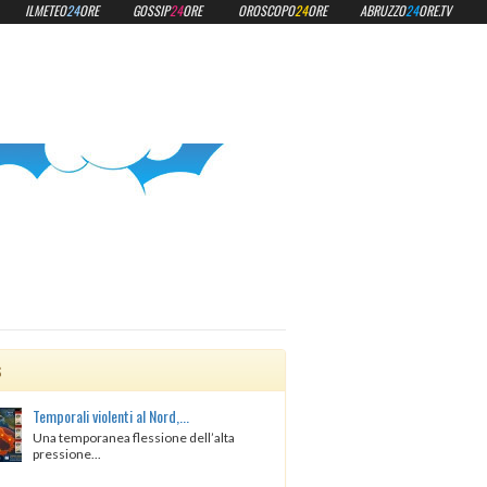
ILMETEO
24
ORE
GOSSIP
24
ORE
OROSCOPO
24
ORE
ABRUZZO
24
ORE.TV
s
Temporali violenti al Nord,...
Una temporanea flessione dell’alta
pressione...