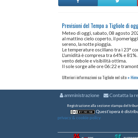
Previsioni del Tempo a Tigliole di ogg
Meteo di oggi, sabato, 08 agosto 20
al mattino cielo coperto, il pomerigg
sereno, la notte pioggia.
Le temperature oscillano tra i 23° 
L'umidità è compresa tra 64% e 81%.
vento debole e visibilità ottima.
Il sole sorge alle ore 06:22 e tramont
Ulteriori informazioni su Tigliole nel sito
Hime
amministrazione
Contatta la r
Registrazione alla sezione stampa del tribu
Quest'opera è distribu
privacy & cookie policy