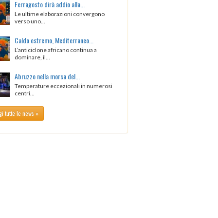
Ferragosto dirà addio alla...
Le ultime elaborazioni convergono
verso uno...
Caldo estremo, Mediterraneo...
L’anticiclone africano continua a
dominare, il...
Abruzzo nella morsa del...
Temperature eccezionali in numerosi
centri...
i tutte le news »