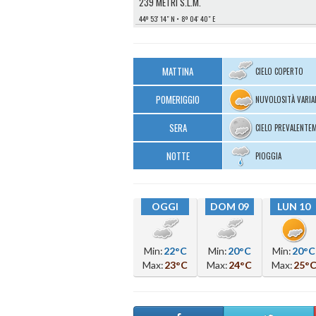
239 METRI S.L.M.
44º 53′ 14″ N
8º 04′ 40″ E
MATTINA
CIELO COPERTO
POMERIGGIO
NUVOLOSITÀ VARIA
SERA
CIELO PREVALENTE
NOTTE
PIOGGIA
OGGI
DOM 09
LUN 10
Min:
22°C
Min:
20°C
Min:
20°C
Max:
23°C
Max:
24°C
Max:
25°