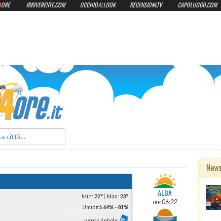
4
ORE
IRRIVERENTE.COM
OCCHIO
AL
LOOK
RECENSIONI.TV
CAPOLUOGO.COM
ilmeteo24ore.it
New
ALBA
Min:
22°
| Max:
23°
ore 06:22
Umidità
64%
-
81%
vento debole