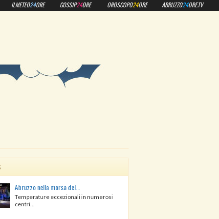
ILMETEO
24
ORE
GOSSIP
24
ORE
OROSCOPO
24
ORE
ABRUZZO
24
ORE.TV
s
Abruzzo nella morsa del...
Temperature eccezionali in numerosi
centri...