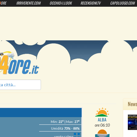
4
ORE
IRRIVERENTE.COM
OCCHIO
AL
LOOK
RECENSIONI.TV
CAPOLUOGO.COM
ilmeteo24ore.it
New
ALBA
Min:
22°
| Max:
27°
ore 06:10
Umidità
73%
-
88%
vento calmo