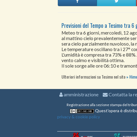
Previsioni del Tempo a Tesimo tra 6 
Meteo tra 6 giorni, mercoledì, 12 a
al mattino cielo prevalentemente ser
sera cielo parzialmente nuvoloso, la 
Le temperature oscillano tra i 27° 
L'umidità è compresa tra 73% e 88%.
vento calmo e visibilità ottima.
Il sole sorge alle ore 06:10 e tramont
Ulteriori informazioni su Tesimo nel sito
Hime
amministrazione
Contatta la r
Registrazione alla sezione stampa del tribu
Quest'opera è distribu
privacy & cookie policy