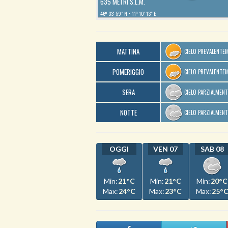
635 METRI S.L.M.
46º 33′ 59″ N
11º 10′ 13″ E
MATTINA
CIELO PREVALENTE
POMERIGGIO
CIELO PREVALENTE
SERA
CIELO PARZIALMEN
NOTTE
CIELO PARZIALMEN
OGGI
VEN 07
SAB 08
Min:
21°C
Min:
21°C
Min:
20°C
Max:
24°C
Max:
23°C
Max:
25°