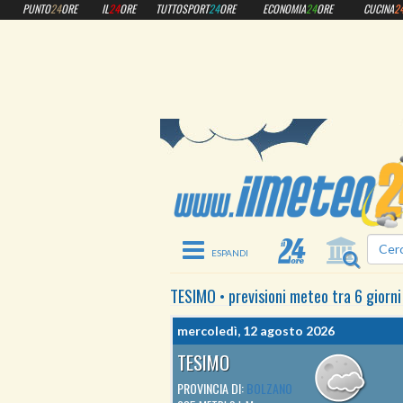
PUNTO
24
ORE
IL
24
ORE
TUTTOSPORT
24
ORE
ECONOMIA
24
ORE
CUCINA
2
Toggle navigation
TESIMO
•
previsioni meteo
tra 6 giorni
mercoledì, 12 agosto 2026
TESIMO
PROVINCIA DI:
BOLZANO