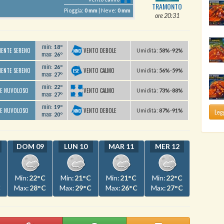
TRAMONTO
Pioggia:
0 mm
| Neve:
0 mm
ore 20:31
min:
18º
VENTO DEBOLE
MENTE SERENO
U
midità
:
58%
-
92%
max:
26º
min:
26º
VENTO CALMO
MENTE SERENO
U
midità
:
56%
-
59%
max:
27º
min:
22º
VENTO CALMO
TE NUVOLOSO
U
midità
:
73%
-
88%
max:
27º
min:
19º
VENTO DEBOLE
TE NUVOLOSO
U
midità
:
87%
-
91%
Legg
max:
20º
DOM 09
LUN 10
MAR 11
MER 12
Min:
22°C
Min:
21°C
Min:
21°C
Min:
22°C
C
Max:
28°C
Max:
29°C
Max:
26°C
Max:
27°C