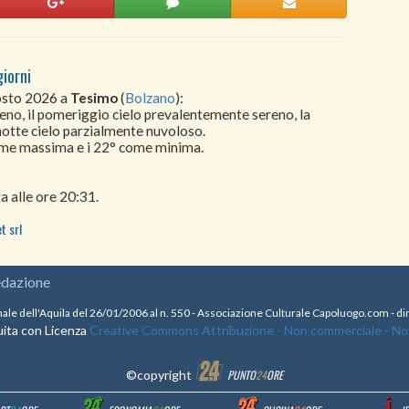
giorni
gosto 2026 a
Tesimo
(
Bolzano
):
eno, il pomeriggio cielo prevalentemente sereno, la
notte cielo parzialmente nuvoloso.
come massima e i 22° come minima.
a alle ore 20:31.
t srl
edazione
nale dell'Aquila del 26/01/2006 al n. 550 - Associazione Culturale Capoluogo.com - 
ita con Licenza
Creative Commons Attribuzione - Non commerciale - Non 
©copyright
PUNTO
24
ORE