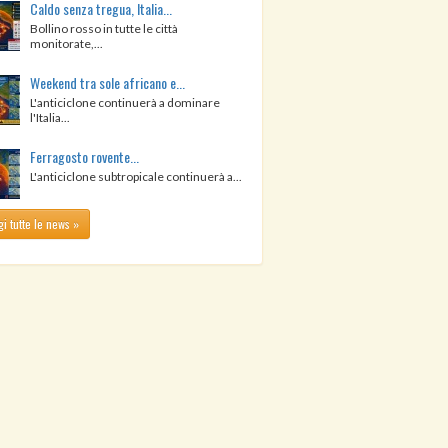
Caldo senza tregua, Italia...
Bollino rosso in tutte le città
monitorate,...
Weekend tra sole africano e...
L'anticiclone continuerà a dominare
l'Italia...
Ferragosto rovente...
L'anticiclone subtropicale continuerà a...
i tutte le news »