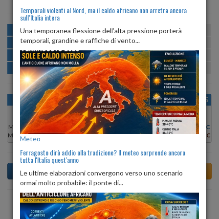
Temporali violenti al Nord, ma il caldo africano non arretra ancora
sull’Italia intera
MATTINA
min:
max:
Una temporanea flessione dell’alta pressione porterà
17º
26º
U
:
54%
-
95%
temporali, grandine e raffiche di vento...
POMERIGGIO
min:
max:
26º
28º
U
:
49%
-
66%
SERA
min:
max:
21º
27º
U
:
77%
-
90%
NOTTE
min:
max:
17º
20º
U
:
87%
-
95%
OGGI
LUN 10
MAR 11
MER 12
GIO 13
VEN 14
SAB 15
Min:
16°C
Min:
17°C
Min:
18°C
Min:
17°C
Min:
17°C
Min:
19°C
Min:
19°C
Max:
26°C
Max:
27°C
Max:
27°C
Max:
26°C
Max:
25°C
Max:
25°C
Max:
26°C
Meteo
Ferragosto dirà addio alla tradizione? Il meteo sorprende ancora
tutta l'Italia quest'anno
Le ultime elaborazioni convergono verso uno scenario
ormai molto probabile: il ponte di...
Previsioni del Tempo a Tesimo tra 3 giorni