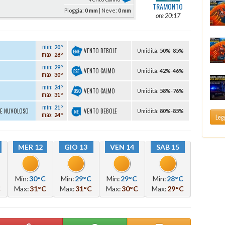
TRAMONTO
Pioggia:
0 mm
| Neve:
0 mm
ore 20:17
min:
20º
VENTO DEBOLE
U
midità
:
50%
-
85%
max:
28º
min:
29º
VENTO CALMO
U
midità
:
42%
-
46%
max:
30º
min:
24º
VENTO CALMO
U
midità
:
58%
-
76%
max:
31º
min:
21º
VENTO DEBOLE
TE NUVOLOSO
U
midità
:
80%
-
85%
max:
24º
Legg
MER 12
GIO 13
VEN 14
SAB 15
Min:
30°C
Min:
29°C
Min:
29°C
Min:
28°C
C
Max:
31°C
Max:
31°C
Max:
30°C
Max:
29°C