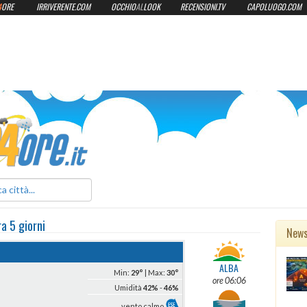
4
ORE
IRRIVERENTE.COM
OCCHIO
AL
LOOK
RECENSIONI.TV
CAPOLUOGO.COM
ilmeteo24ore.it
ra 5 giorni
New
ALBA
Min:
29°
| Max:
30°
ore 06:06
Umidità
42%
-
46%
vento calmo