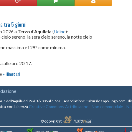
a tra 5 giorni
to 2026 a
Terzo d'Aquileia
(
Udine
):
cielo sereno, la sera cielo sereno, la notte cielo
come massima e i 29° come minima.
a alle ore 20:17.
to
Himet srl
edazione
nale dell'Aquila del 26/01/2006 al n. 550 - Associazione Culturale Capoluogo.com - 
ita con Licenza
Creative Commons Attribuzione - Non commerciale - Non 
©copyright
PUNTO
24
ORE