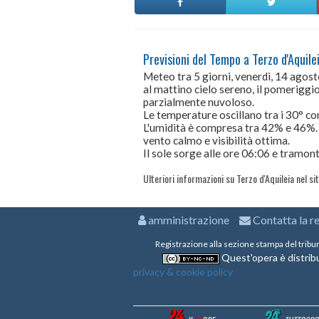
Previsioni del Tempo a Terzo d'Aquilei
Meteo tra 5 giorni, venerdì, 14 agos
al mattino cielo sereno, il pomeriggio 
parzialmente nuvoloso.
Le temperature oscillano tra i 30° 
L'umidità è compresa tra 42% e 46%.
vento calmo e visibilità ottima.
Il sole sorge alle ore 06:06 e tramont
Ulteriori informazioni su Terzo d'Aquileia nel si
amministrazione
Contatta la r
Registrazione alla sezione stampa del tribu
Quest'opera è distribu
privacy & cookie policy