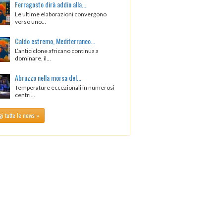
Ferragosto dirà addio alla...
Le ultime elaborazioni convergono
verso uno...
Caldo estremo, Mediterraneo...
L’anticiclone africano continua a
dominare, il...
Abruzzo nella morsa del...
Temperature eccezionali in numerosi
centri...
i tutte le news »