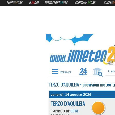
PUNTO
24
ORE
IL
24
ORE
TUTTOSPORT
24
ORE
ECONOMIA
24
ORE
CUCINA
2
Toggle navigation
TERZO D'AQUILEIA
•
previsioni meteo
t
venerdì, 14 agosto 2026
TERZO D'AQUILEIA
PROVINCIA DI:
UDINE