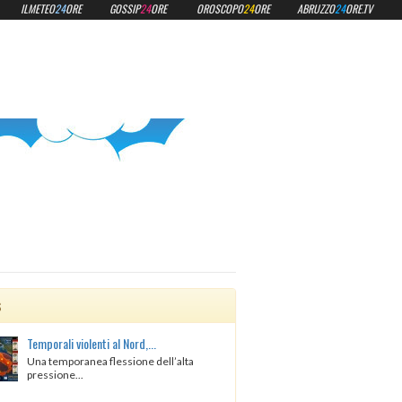
ILMETEO
24
ORE
GOSSIP
24
ORE
OROSCOPO
24
ORE
ABRUZZO
24
ORE.TV
s
Temporali violenti al Nord,...
Una temporanea flessione dell’alta
pressione...