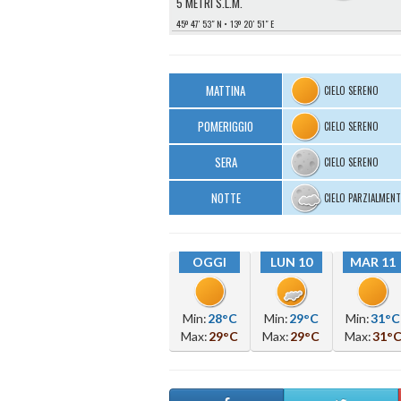
5 METRI S.L.M.
45º 47′ 53″ N
13º 20′ 51″ E
MATTINA
CIELO SERENO
POMERIGGIO
CIELO SERENO
SERA
CIELO SERENO
NOTTE
CIELO PARZIALMEN
OGGI
LUN 10
MAR 11
Min:
28°C
Min:
29°C
Min:
31°C
Max:
29°C
Max:
29°C
Max:
31°