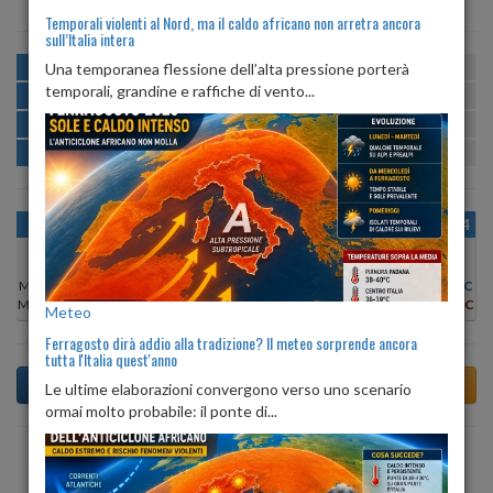
Temporali violenti al Nord, ma il caldo africano non arretra ancora
sull’Italia intera
MATTINA
min:
max:
Una temporanea flessione dell’alta pressione porterà
20º
27º
U
:
53%
-
88%
temporali, grandine e raffiche di vento...
POMERIGGIO
min:
max:
28º
29º
U
:
50%
-
55%
SERA
min:
max:
24º
30º
U
:
67%
-
78%
NOTTE
min:
max:
21º
24º
U
:
83%
-
87%
OGGI
DOM 09
LUN 10
MAR 11
MER 12
GIO 13
VEN 14
Min:
29°C
Min:
28°C
Min:
28°C
Min:
31°C
Min:
30°C
Min:
29°C
Min:
29°C
Max:
31°C
Max:
29°C
Max:
29°C
Max:
31°C
Max:
31°C
Max:
31°C
Max:
30°C
Meteo
Ferragosto dirà addio alla tradizione? Il meteo sorprende ancora
tutta l'Italia quest'anno
Le ultime elaborazioni convergono verso uno scenario
ormai molto probabile: il ponte di...
Previsioni del Tempo a Terzo d'Aquileia di domani