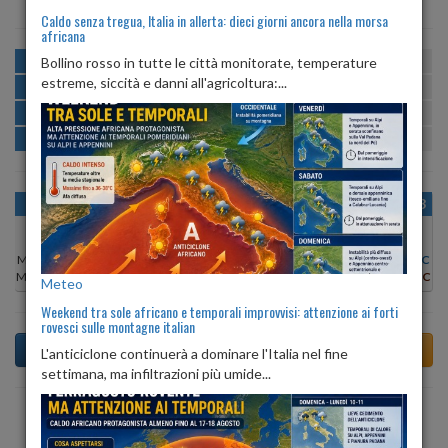
Caldo senza tregua, Italia in allerta: dieci giorni ancora nella morsa
africana
MATTINA
min:
max:
Bollino rosso in tutte le città monitorate, temperature
22º
29º
U
:
57%
-
100%
estreme, siccità e danni all'agricoltura:...
POMERIGGIO
min:
max:
30º
31º
U
:
50%
-
54%
SERA
min:
max:
25º
31º
U
:
58%
-
89%
NOTTE
min:
max:
22º
25º
U
:
89%
-
100%
OGGI
SAB 08
DOM 09
LUN 10
MAR 11
MER 12
GIO 13
Min:
23°C
Min:
22°C
Min:
22°C
Min:
22°C
Min:
22°C
Min:
23°C
Min:
23°C
Max:
33°C
Max:
30°C
Max:
30°C
Max:
29°C
Max:
30°C
Max:
31°C
Max:
31°C
Meteo
Weekend tra sole africano e temporali improvvisi: attenzione ai forti
rovesci sulle montagne italian
L'anticiclone continuerà a dominare l'Italia nel fine
settimana, ma infiltrazioni più umide...
Previsioni del Tempo a Tertenia tra 3 giorni