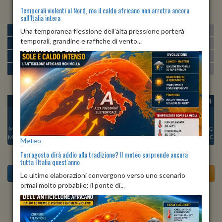
Temporali violenti al Nord, ma il caldo africano non arretra ancora
sull’Italia intera
MATTINA
min:
max:
Una temporanea flessione dell’alta pressione porterà
21º
29º
U
:
52%
-
100%
temporali, grandine e raffiche di vento...
POMERIGGIO
min:
max:
30º
31º
U
:
45%
-
49%
SERA
min:
max:
25º
31º
U
:
55%
-
85%
NOTTE
min:
max:
22º
25º
U
:
92%
-
100%
OGGI
DOM 09
LUN 10
MAR 11
MER 12
GIO 13
VEN 14
Min:
21°C
Min:
24°C
Min:
22°C
Min:
22°C
Min:
23°C
Min:
24°C
Min:
24°C
Max:
24°C
Max:
26°C
Max:
25°C
Max:
24°C
Max:
25°C
Max:
26°C
Max:
26°C
Meteo
Ferragosto dirà addio alla tradizione? Il meteo sorprende ancora
tutta l'Italia quest'anno
Le ultime elaborazioni convergono verso uno scenario
ormai molto probabile: il ponte di...
Previsioni del Tempo a Tertenia di dopodomani