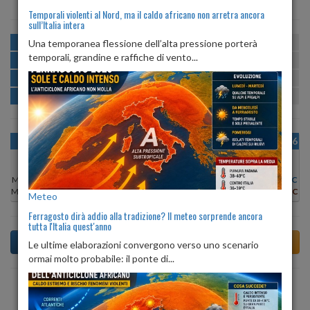
Temporali violenti al Nord, ma il caldo africano non arretra ancora
sull’Italia intera
MATTINA
min:
max:
Una temporanea flessione dell’alta pressione porterà
20º
27º
U
:
50%
-
81%
temporali, grandine e raffiche di vento...
POMERIGGIO
min:
max:
28º
30º
U
:
49%
-
56%
SERA
min:
max:
26º
32º
U
:
71%
-
75%
NOTTE
min:
max:
21º
24º
U
:
81%
-
86%
OGGI
MAR 11
MER 12
GIO 13
VEN 14
SAB 15
DOM 16
Min:
28°C
Min:
28°C
Min:
27°C
Min:
27°C
Min:
27°C
Min:
27°C
Min:
28°C
Max:
30°C
Max:
29°C
Max:
28°C
Max:
28°C
Max:
28°C
Max:
29°C
Max:
30°C
Meteo
Ferragosto dirà addio alla tradizione? Il meteo sorprende ancora
tutta l'Italia quest'anno
Le ultime elaborazioni convergono verso uno scenario
ormai molto probabile: il ponte di...
Previsioni del Tempo a Terno d'Isola tra 6 giorni