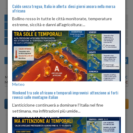
Caldo senza tregua, Italia in allerta: dieci giorni ancora nella morsa
africana
MATTINA
min:
max:
Bollino rosso in tutte le città monitorate, temperature
20º
26º
U
:
59%
-
84%
estreme, siccità e danni all'agricoltura:...
POMERIGGIO
min:
max:
26º
27º
U
:
55%
-
59%
SERA
min:
max:
23º
29º
U
:
63%
-
76%
NOTTE
min:
max:
20º
22º
U
:
84%
-
84%
OGGI
VEN 07
SAB 08
DOM 09
LUN 10
MAR 11
MER 12
Min:
26°C
Min:
26°C
Min:
25°C
Min:
25°C
Min:
27°C
Min:
28°C
Min:
26°C
Max:
29°C
Max:
27°C
Max:
26°C
Max:
27°C
Max:
28°C
Max:
29°C
Max:
28°C
Meteo
Weekend tra sole africano e temporali improvvisi: attenzione ai forti
rovesci sulle montagne italian
L'anticiclone continuerà a dominare l'Italia nel fine
settimana, ma infiltrazioni più umide...
Previsioni del Tempo a Tavernerio di domani