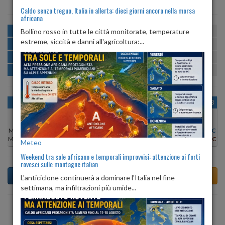
Caldo senza tregua, Italia in allerta: dieci giorni ancora nella morsa
africana
MATTINA
min:
max:
Bollino rosso in tutte le città monitorate, temperature
21º
26º
U
:
57%
-
83%
estreme, siccità e danni all'agricoltura:...
POMERIGGIO
min:
max:
25º
27º
U
:
57%
-
65%
SERA
min:
max:
22º
25º
U
:
74%
-
84%
NOTTE
min:
max:
21º
24º
U
:
81%
-
82%
OGGI
SAB 08
DOM 09
LUN 10
MAR 11
MER 12
GIO 13
Min:
21°C
Min:
19°C
Min:
19°C
Min:
19°C
Min:
19°C
Min:
20°C
Min:
20°C
Max:
26°C
Max:
24°C
Max:
24°C
Max:
26°C
Max:
27°C
Max:
26°C
Max:
26°C
Meteo
Weekend tra sole africano e temporali improvvisi: attenzione ai forti
rovesci sulle montagne italian
L'anticiclone continuerà a dominare l'Italia nel fine
settimana, ma infiltrazioni più umide...
Previsioni del Tempo a Tavernerio di oggi