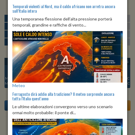
Temporali violenti al Nord, ma il caldo africano non arretra ancora
sull’Italia intera
MATTINA
min:
max:
Una temporanea flessione dell’alta pressione porterà
20º
28º
U
:
47%
-
81%
temporali, grandine e raffiche di vento...
POMERIGGIO
min:
max:
28º
31º
U
:
53%
-
73%
SERA
min:
max:
25º
30º
U
:
80%
-
84%
NOTTE
min:
max:
20º
22º
U
:
83%
-
89%
OGGI
LUN 10
MAR 11
MER 12
GIO 13
VEN 14
SAB 15
Min:
23°C
Min:
25°C
Min:
25°C
Min:
24°C
Min:
23°C
Min:
23°C
Min:
22°C
Max:
28°C
Max:
30°C
Max:
31°C
Max:
29°C
Max:
29°C
Max:
28°C
Max:
29°C
Meteo
Ferragosto dirà addio alla tradizione? Il meteo sorprende ancora
tutta l'Italia quest'anno
Le ultime elaborazioni convergono verso uno scenario
ormai molto probabile: il ponte di...
Previsioni del Tempo a Tarzo di domani