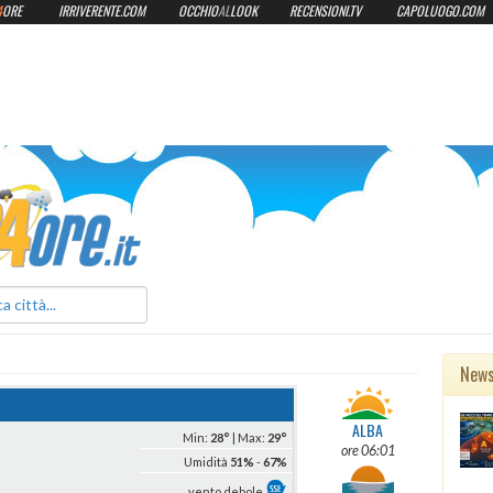
4
ORE
IRRIVERENTE.COM
OCCHIO
AL
LOOK
RECENSIONI.TV
CAPOLUOGO.COM
ilmeteo24ore.it
New
ALBA
Min:
28°
| Max:
29°
ore 06:01
Umidità
51%
-
67%
vento debole