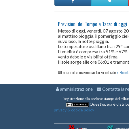
Previsioni del Tempo a Tarzo di oggi
Meteo di oggi, venerdì, 07 agosto 2
al mattino pioggia, il pomeriggio cie
nuvoloso, la notte pioggia.
Le temperature oscillano tra i 29° 
L'umidità è compresa tra 51% e 67%.
vento debole e visibilità ottima.
Il sole sorge alle ore 06:01 e tramont
Ulteriori informazioni su Tarzo nel sito
Himet 
amministrazione
Contatta la r
Registrazione alla sezione stampa del tribu
Quest'opera è distribu
privacy & cookie policy