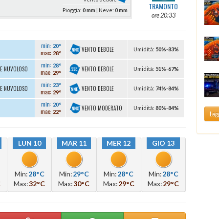
TRAMONTO
Pioggia:
0 mm
| Neve:
0 mm
ore 20:33
min:
20º
VENTO DEBOLE
U
midità
:
50%
-
83%
max:
28º
min:
28º
VENTO DEBOLE
TE NUVOLOSO
U
midità
:
51%
-
67%
max:
29º
min:
23º
VENTO DEBOLE
TE NUVOLOSO
U
midità
:
74%
-
84%
max:
29º
min:
20º
VENTO MODERATO
U
midità
:
80%
-
84%
max:
22º
Legg
LUN 10
MAR 11
MER 12
GIO 13
Min:
28°C
Min:
29°C
Min:
28°C
Min:
28°C
C
Max:
32°C
Max:
30°C
Max:
29°C
Max:
29°C