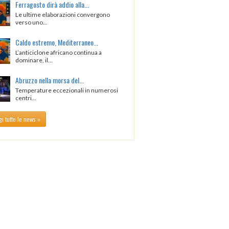
Ferragosto dirà addio alla...
Le ultime elaborazioni convergono
verso uno...
Caldo estremo, Mediterraneo...
L’anticiclone africano continua a
dominare, il...
Abruzzo nella morsa del...
Temperature eccezionali in numerosi
centri...
i tutte le news »