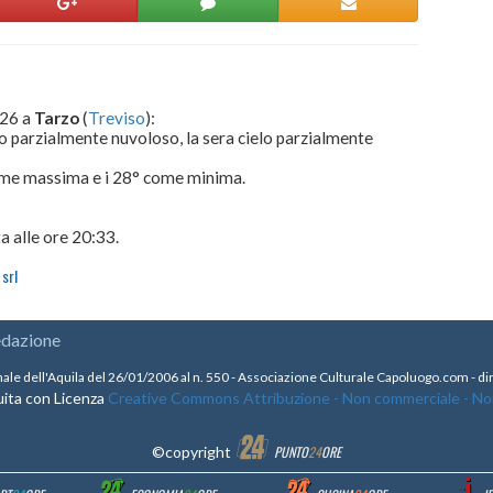
026 a
Tarzo
(
Treviso
):
lo parzialmente nuvoloso, la sera cielo parzialmente
come massima e i 28° come minima.
a alle ore 20:33.
srl
edazione
nale dell'Aquila del 26/01/2006 al n. 550 - Associazione Culturale Capoluogo.com - 
ita con Licenza
Creative Commons Attribuzione - Non commerciale - Non 
©copyright
PUNTO
24
ORE