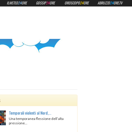
ILMETEO
24
ORE
GOSSIP
24
ORE
OROSCOPO
24
ORE
ABRUZZO
24
ORE.TV
s
Temporali violenti al Nord,...
Una temporanea flessione dell’alta
pressione...