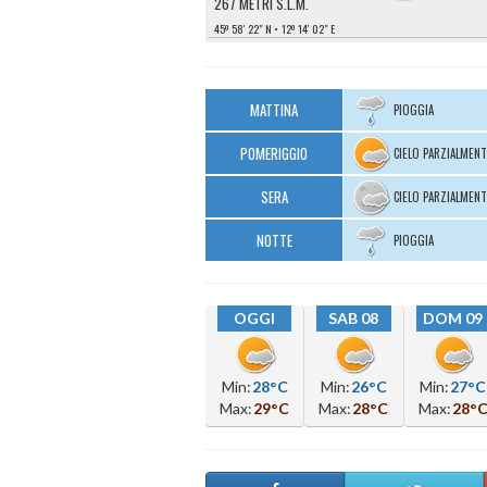
267 METRI S.L.M.
45º 58′ 22″ N
12º 14′ 02″ E
MATTINA
PIOGGIA
POMERIGGIO
CIELO PARZIALMEN
SERA
CIELO PARZIALMEN
NOTTE
PIOGGIA
OGGI
SAB 08
DOM 09
Min:
28°C
Min:
26°C
Min:
27°C
Max:
29°C
Max:
28°C
Max:
28°