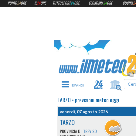
PUNTO
24
ORE
IL
24
ORE
TUTTOSPORT
24
ORE
ECONOMIA
24
ORE
CUCINA
2
Toggle navigation
TARZO
•
previsioni meteo
oggi
venerdì, 07 agosto 2026
TARZO
PROVINCIA DI:
TREVISO