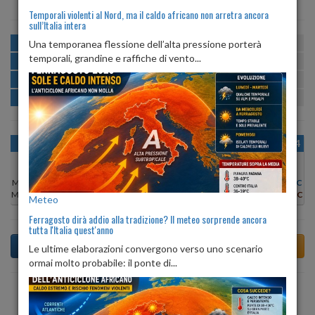
Temporali violenti al Nord, ma il caldo africano non arretra ancora
sull’Italia intera
MATTINA
min:
max:
Una temporanea flessione dell’alta pressione porterà
22º
26º
U
:
70%
-
99%
temporali, grandine e raffiche di vento...
POMERIGGIO
min:
max:
27º
31º
U
:
59%
-
76%
SERA
min:
max:
22º
31º
U
:
82%
-
94%
NOTTE
min:
max:
21º
22º
U
:
96%
-
100%
OGGI
DOM 09
LUN 10
MAR 11
MER 12
GIO 13
VEN 14
Min:
22°C
Min:
21°C
Min:
22°C
Min:
22°C
Min:
20°C
Min:
20°C
Min:
20°C
Max:
28°C
Max:
28°C
Max:
26°C
Max:
26°C
Max:
27°C
Max:
27°C
Max:
27°C
Meteo
Ferragosto dirà addio alla tradizione? Il meteo sorprende ancora
tutta l'Italia quest'anno
Le ultime elaborazioni convergono verso uno scenario
ormai molto probabile: il ponte di...
Previsioni del Tempo a Poggiorsini tra 3 giorni