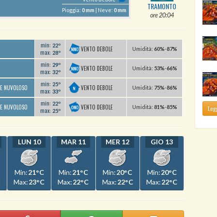
TRAMONTO
Pioggia:
0 mm
| Neve:
0 mm
ore 20:04
min:
22º
VENTO DEBOLE
U
midità
:
60%
-
87%
max:
28º
min:
29º
VENTO DEBOLE
U
midità
:
53%
-
66%
max:
32º
min:
25º
VENTO DEBOLE
TE NUVOLOSO
U
midità
:
75%
-
86%
max:
33º
min:
22º
VENTO DEBOLE
TE NUVOLOSO
U
midità
:
81%
-
85%
Legg
max:
25º
LUN 10
MAR 11
MER 12
GIO 13
Min:
21°C
Min:
21°C
Min:
20°C
Min:
20°C
C
Max:
23°C
Max:
22°C
Max:
22°C
Max:
22°C