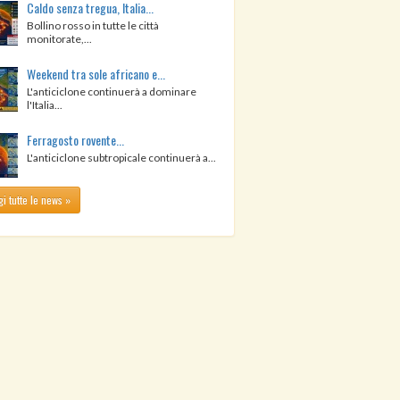
Caldo senza tregua, Italia...
Bollino rosso in tutte le città
monitorate,...
Weekend tra sole africano e...
L'anticiclone continuerà a dominare
l'Italia...
Ferragosto rovente...
L'anticiclone subtropicale continuerà a...
i tutte le news »