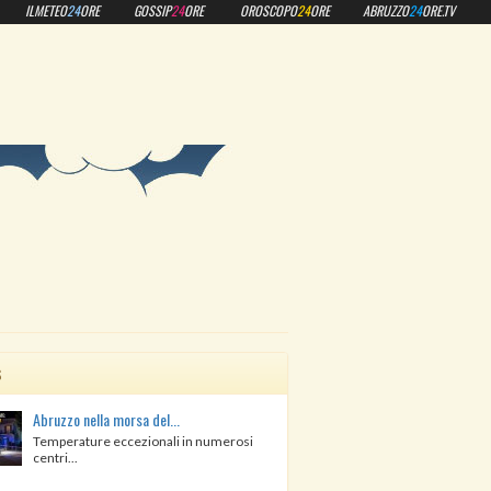
ILMETEO
24
ORE
GOSSIP
24
ORE
OROSCOPO
24
ORE
ABRUZZO
24
ORE.TV
s
Abruzzo nella morsa del...
Temperature eccezionali in numerosi
centri...