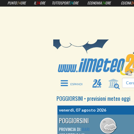
PUNTO
24
ORE
IL
24
ORE
TUTTOSPORT
24
ORE
ECONOMIA
24
ORE
CUCINA
2
Toggle navigation
POGGIORSINI
•
previsioni meteo
oggi
venerdì, 07 agosto 2026
POGGIORSINI
PROVINCIA DI:
BARI