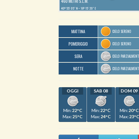
460 METRI S.L.M.
40º 55′ 05″ N
16º 15′ 20″ E
MATTINA
CIELO SERENO
POMERIGGIO
CIELO SERENO
SERA
CIELO PARZIALMEN
NOTTE
CIELO PARZIALMEN
OGGI
SAB 08
DOM 09
Min:
22°C
Min:
22°C
Min:
20°C
Max:
25°C
Max:
24°C
Max:
23°