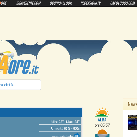
4
ORE
IRRIVERENTE.COM
OCCHIO
AL
LOOK
RECENSIONI.TV
CAPOLUOGO.COM
ilmeteo24ore.it
New
ALBA
Min:
22°
| Max:
25°
ore 05:57
Umidità
81%
-
85%
vento debole