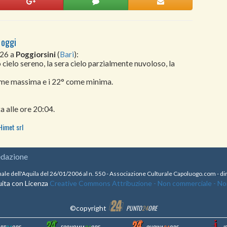
 oggi
026 a
Poggiorsini
(
Bari
):
 cielo sereno, la sera cielo parzialmente nuvoloso, la
come massima e i 22° come minima.
a alle ore 20:04.
Himet srl
edazione
nale dell'Aquila del 26/01/2006 al n. 550 - Associazione Culturale Capoluogo.com - 
ita con Licenza
Creative Commons Attribuzione - Non commerciale - Non 
©copyright
PUNTO
24
ORE