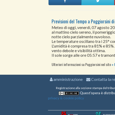
Previsioni del Tempo a Poggiorsini di
Meteo di oggi, venerdì, 07 agosto 2
al mattino cielo sereno, il pomeriggio
notte cielo parzialmente nuvoloso.
Le temperature oscillano tra i 25° 
L'umidità è compresa tra 81% e 85%.
vento debole e visibilità ottima.
Il sole sorge alle ore 05:57 e tramont
Ulteriori informazioni su Poggiorsini nel sito
amministrazione
Contatta la r
Registrazione alla sezione stampa del tribu
Quest'opera è distribu
privacy & cookie policy