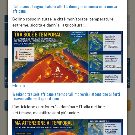
Caldo senza tregua, Italia in allerta: dieci giorni ancora nella morsa
africana
MATTINA
min:
max:
Bollino rosso in tutte le città monitorate, temperature
23º
28º
U
:
60%
-
87%
estreme, siccità e danni all'agricoltura:...
POMERIGGIO
min:
max:
29º
32º
U
:
49%
-
57%
SERA
min:
max:
28º
34º
U
:
68%
-
75%
NOTTE
min:
max:
24º
26º
U
:
77%
-
85%
OGGI
VEN 07
SAB 08
DOM 09
LUN 10
MAR 11
MER 12
Min:
28°C
Min:
26°C
Min:
25°C
Min:
26°C
Min:
28°C
Min:
27°C
Min:
26°C
Max:
32°C
Max:
32°C
Max:
31°C
Max:
32°C
Max:
34°C
Max:
34°C
Max:
32°C
Meteo
Weekend tra sole africano e temporali improvvisi: attenzione ai forti
rovesci sulle montagne italian
L'anticiclone continuerà a dominare l'Italia nel fine
settimana, ma infiltrazioni più umide...
Previsioni del Tempo a Arena Po tra 4 giorni