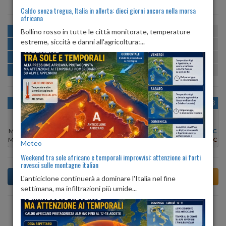
Caldo senza tregua, Italia in allerta: dieci giorni ancora nella morsa
africana
MATTINA
min:
max:
Bollino rosso in tutte le città monitorate, temperature
23º
26º
U
:
73%
-
90%
estreme, siccità e danni all'agricoltura:...
POMERIGGIO
min:
max:
27º
28º
U
:
70%
-
74%
SERA
min:
max:
24º
27º
U
:
80%
-
91%
NOTTE
min:
max:
23º
24º
U
:
87%
-
89%
OGGI
SAB 08
DOM 09
LUN 10
MAR 11
MER 12
GIO 13
Min:
23°C
Min:
23°C
Min:
21°C
Min:
22°C
Min:
22°C
Min:
21°C
Min:
21°C
Max:
28°C
Max:
26°C
Max:
28°C
Max:
30°C
Max:
30°C
Max:
29°C
Max:
29°C
Meteo
Weekend tra sole africano e temporali improvvisi: attenzione ai forti
rovesci sulle montagne italian
L'anticiclone continuerà a dominare l'Italia nel fine
settimana, ma infiltrazioni più umide...
Previsioni del Tempo a Arco di domani