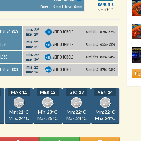
TRAMONTO
Pioggia:
0 mm
| Neve:
0 mm
ore 20:11
min:
22º
VENTO DEBOLE
TE NUVOLOSO
U
midità
:
67%
-
87%
max:
29º
min:
29º
VENTO DEBOLE
OLOSO
U
midità
:
65%
-
83%
max:
31º
min:
24º
VENTO DEBOLE
OLOSO
U
midità
:
83%
-
94%
max:
30º
min:
22º
VENTO DEBOLE
TE NUVOLOSO
U
midità
:
87%
-
92%
max:
24º
Legg
MAR 11
MER 12
GIO 13
VEN 14
Min:
21°C
Min:
23°C
Min:
22°C
Min:
22°C
C
Max:
24°C
Max:
25°C
Max:
24°C
Max:
24°C