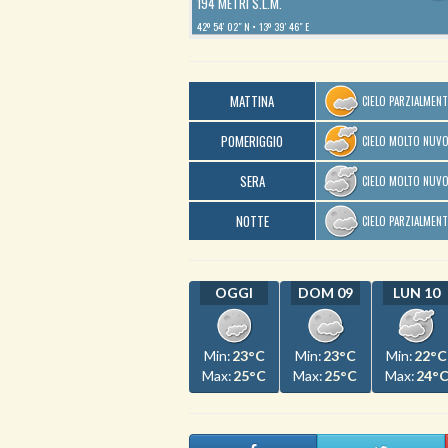
194 METRI S.L.M.
42º 54′ 02″ N
13º 39′ 46″ E
MATTINA
CIELO PARZIALMEN
POMERIGGIO
CIELO MOLTO NUV
SERA
CIELO MOLTO NUV
NOTTE
CIELO PARZIALMEN
OGGI
DOM 09
LUN 10
Min:
23°C
Min:
23°C
Min:
22°C
Max:
25°C
Max:
25°C
Max:
24°