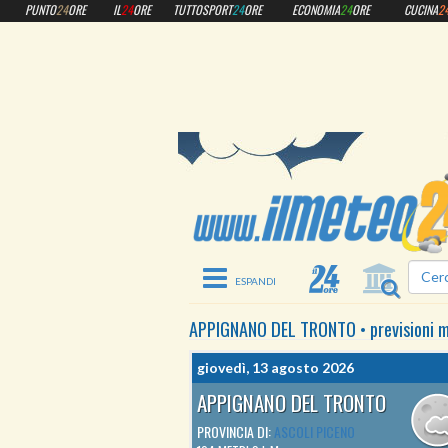
PUNTO
24
ORE
IL
24
ORE
TUTTOSPORT
24
ORE
ECONOMIA
24
ORE
CUCINA
2
Toggle navigation
APPIGNANO DEL TRONTO
•
previsioni 
giovedì, 13 agosto 2026
APPIGNANO DEL TRONTO
PROVINCIA DI:
ASCOLI PICENO