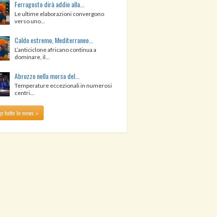
Ferragosto dirà addio alla...
Le ultime elaborazioni convergono
verso uno...
Caldo estremo, Mediterraneo...
L’anticiclone africano continua a
dominare, il...
Abruzzo nella morsa del...
Temperature eccezionali in numerosi
centri...
i tutte le news »