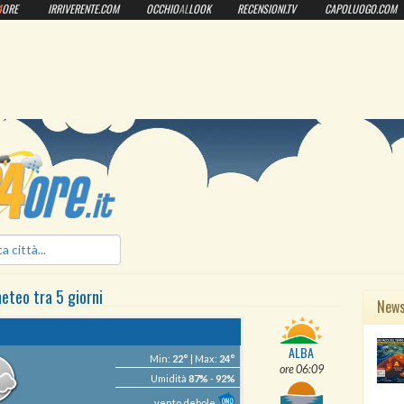
4
ORE
IRRIVERENTE.COM
OCCHIO
AL
LOOK
RECENSIONI.TV
CAPOLUOGO.COM
ilmeteo24ore.it
meteo
tra 5 giorni
New
ALBA
Min:
22°
| Max:
24°
ore 06:09
Umidità
87%
-
92%
vento debole