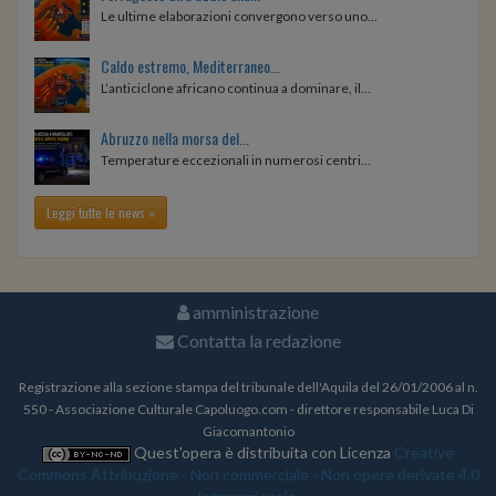
Le ultime elaborazioni convergono verso uno...
Caldo estremo, Mediterraneo...
L’anticiclone africano continua a dominare, il...
Abruzzo nella morsa del...
Temperature eccezionali in numerosi centri...
Leggi tutte le news »
amministrazione
Contatta la redazione
Registrazione alla sezione stampa del tribunale dell'Aquila del 26/01/2006 al n.
550 - Associazione Culturale Capoluogo.com - direttore responsabile Luca Di
Giacomantonio
Quest'opera è distribuita con Licenza
Creative
Commons Attribuzione - Non commerciale - Non opere derivate 4.0