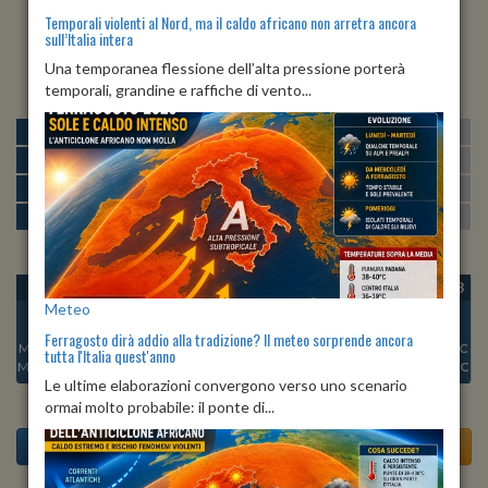
Temporali violenti al Nord, ma il caldo africano non arretra ancora
sull’Italia intera
ALBA
TRAMONTO
ore 06:05
ore 20:17
Una temporanea flessione dell’alta pressione porterà
temporali, grandine e raffiche di vento...
MATTINA
min:
max:
22º
29º
U
:
61%
-
85%
POMERIGGIO
min:
max:
29º
32º
U
:
61%
-
82%
SERA
min:
max:
25º
32º
U
:
85%
-
92%
NOTTE
min:
max:
23º
25º
U
:
85%
-
90%
OGGI
SAB 08
DOM 09
LUN 10
MAR 11
MER 12
GIO 13
Meteo
Ferragosto dirà addio alla tradizione? Il meteo sorprende ancora
Min:
25°C
Min:
25°C
Min:
25°C
Min:
25°C
Min:
25°C
Min:
24°C
Min:
24°C
tutta l'Italia quest'anno
Max:
27°C
Max:
30°C
Max:
32°C
Max:
31°C
Max:
32°C
Max:
31°C
Max:
30°C
Le ultime elaborazioni convergono verso uno scenario
ormai molto probabile: il ponte di...