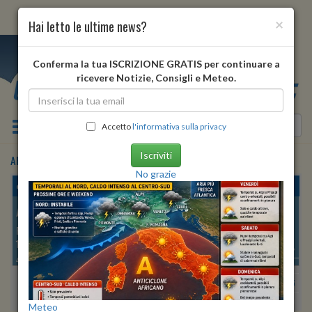
×
Hai letto le ultime news?
i
Conferma la tua ISCRIZIONE GRATIS per continuare a
ricevere Notizie, Consigli e Meteo.
Toggle navigation
Accetto
l'informativa sulla privacy
Iscriviti
APPIGNANO DEL TRONTO
•
previsioni meteo
dopodomani
No grazie
domenica, 09 agosto 2026
APPIGNANO DEL TRONTO
PROVINCIA DI:
ASCOLI PICENO
194 METRI S.L.M.
Min:
25°
| Max:
32°
42º 54′ 02″ N
13º 39′ 46″ E
Umidità
85%
-
92%
vento debole
Pioggia:
0 mm
| Neve:
0 mm
Meteo