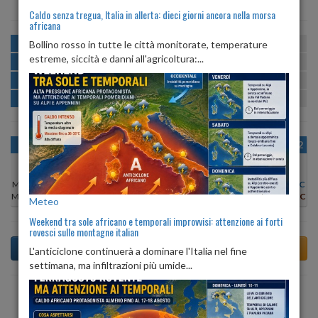
Caldo senza tregua, Italia in allerta: dieci giorni ancora nella morsa
africana
MATTINA
min:
max:
Bollino rosso in tutte le città monitorate, temperature
20º
26º
U
:
64%
-
87%
estreme, siccità e danni all'agricoltura:...
POMERIGGIO
min:
max:
25º
26º
U
:
67%
-
75%
SERA
min:
max:
21º
24º
U
:
80%
-
87%
NOTTE
min:
max:
20º
23º
U
:
87%
-
87%
OGGI
VEN 07
SAB 08
DOM 09
LUN 10
MAR 11
MER 12
Min:
29°C
Min:
25°C
Min:
24°C
Min:
25°C
Min:
28°C
Min:
29°C
Min:
28°C
Max:
30°C
Max:
26°C
Max:
25°C
Max:
27°C
Max:
29°C
Max:
29°C
Max:
30°C
Meteo
Weekend tra sole africano e temporali improvvisi: attenzione ai forti
rovesci sulle montagne italian
L'anticiclone continuerà a dominare l'Italia nel fine
settimana, ma infiltrazioni più umide...
Previsioni del Tempo a Anfo di domani