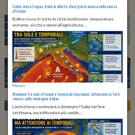
Caldo senza tregua, Italia in allerta: dieci giorni ancora nella morsa
africana
MATTINA
min:
max:
Bollino rosso in tutte le città monitorate, temperature
20º
29º
U
:
49%
-
79%
estreme, siccità e danni all'agricoltura:...
POMERIGGIO
min:
max:
29º
36º
U
:
39%
-
66%
SERA
min:
max:
24º
35º
U
:
60%
-
85%
NOTTE
min:
max:
21º
26º
U
:
79%
-
87%
OGGI
VEN 07
SAB 08
DOM 09
LUN 10
MAR 11
MER 12
Min:
24°C
Min:
22°C
Min:
22°C
Min:
23°C
Min:
24°C
Min:
24°C
Min:
23°C
Max:
35°C
Max:
27°C
Max:
24°C
Max:
28°C
Max:
31°C
Max:
30°C
Max:
29°C
Meteo
Weekend tra sole africano e temporali improvvisi: attenzione ai forti
rovesci sulle montagne italian
L'anticiclone continuerà a dominare l'Italia nel fine
settimana, ma infiltrazioni più umide...
Previsioni del Tempo a Anfo di oggi