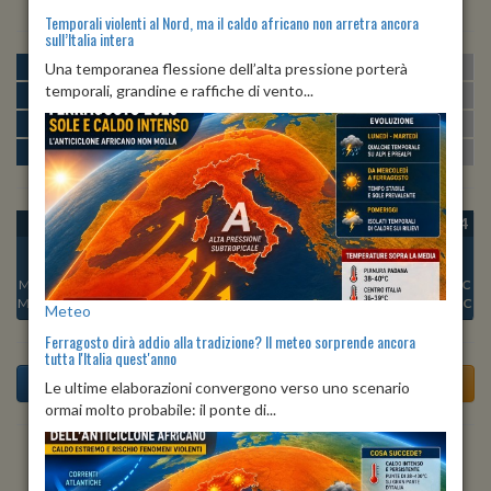
Temporali violenti al Nord, ma il caldo africano non arretra ancora
sull’Italia intera
MATTINA
min:
max:
Una temporanea flessione dell’alta pressione porterà
26º
29º
U
:
60%
-
76%
temporali, grandine e raffiche di vento...
POMERIGGIO
min:
max:
29º
29º
U
:
58%
-
66%
SERA
min:
max:
28º
29º
U
:
72%
-
77%
NOTTE
min:
max:
26º
28º
U
:
74%
-
77%
OGGI
DOM 09
LUN 10
MAR 11
MER 12
GIO 13
VEN 14
Min:
28°C
Min:
27°C
Min:
28°C
Min:
28°C
Min:
28°C
Min:
28°C
Min:
27°C
Max:
30°C
Max:
29°C
Max:
29°C
Max:
29°C
Max:
29°C
Max:
29°C
Max:
29°C
Meteo
Ferragosto dirà addio alla tradizione? Il meteo sorprende ancora
tutta l'Italia quest'anno
Le ultime elaborazioni convergono verso uno scenario
ormai molto probabile: il ponte di...
Previsioni del Tempo a Andora tra 3 giorni