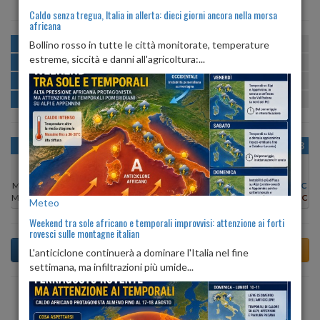
Caldo senza tregua, Italia in allerta: dieci giorni ancora nella morsa
africana
MATTINA
min:
max:
Bollino rosso in tutte le città monitorate, temperature
22º
28º
U
:
60%
-
87%
estreme, siccità e danni all'agricoltura:...
POMERIGGIO
min:
max:
28º
29º
U
:
63%
-
76%
SERA
min:
max:
25º
28º
U
:
83%
-
89%
NOTTE
min:
max:
23º
25º
U
:
87%
-
89%
OGGI
SAB 08
DOM 09
LUN 10
MAR 11
MER 12
GIO 13
Min:
23°C
Min:
21°C
Min:
22°C
Min:
22°C
Min:
22°C
Min:
22°C
Min:
22°C
Max:
26°C
Max:
26°C
Max:
27°C
Max:
29°C
Max:
29°C
Max:
28°C
Max:
28°C
Meteo
Weekend tra sole africano e temporali improvvisi: attenzione ai forti
rovesci sulle montagne italian
L'anticiclone continuerà a dominare l'Italia nel fine
settimana, ma infiltrazioni più umide...
Previsioni del Tempo a Andalo Valtellino tra 5 giorni