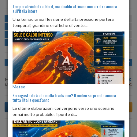
Temporali violenti al Nord, ma il caldo africano non arretra ancora
sull’Italia intera
MATTINA
min:
max:
Una temporanea flessione dell’alta pressione porterà
22º
30º
U
:
51%
-
89%
temporali, grandine e raffiche di vento...
POMERIGGIO
min:
max:
30º
31º
U
:
51%
-
60%
SERA
min:
max:
25º
30º
U
:
66%
-
91%
NOTTE
min:
max:
22º
24º
U
:
89%
-
93%
OGGI
DOM 09
LUN 10
MAR 11
MER 12
GIO 13
VEN 14
Min:
26°C
Min:
28°C
Min:
30°C
Min:
30°C
Min:
27°C
Min:
26°C
Min:
30°C
Max:
27°C
Max:
29°C
Max:
31°C
Max:
31°C
Max:
28°C
Max:
28°C
Max:
31°C
Meteo
Ferragosto dirà addio alla tradizione? Il meteo sorprende ancora
tutta l'Italia quest'anno
Le ultime elaborazioni convergono verso uno scenario
ormai molto probabile: il ponte di...
Previsioni del Tempo a Andalo Valtellino di dopodomani