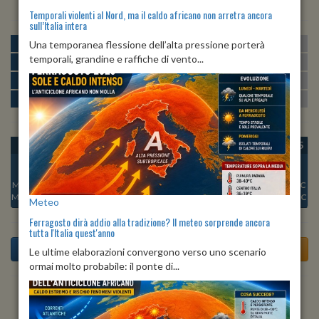
Temporali violenti al Nord, ma il caldo africano non arretra ancora
sull’Italia intera
MATTINA
min:
max:
Una temporanea flessione dell’alta pressione porterà
15º
22º
U
:
67%
-
96%
temporali, grandine e raffiche di vento...
POMERIGGIO
min:
max:
22º
23º
U
:
64%
-
75%
SERA
min:
max:
19º
24º
U
:
82%
-
99%
NOTTE
min:
max:
16º
18º
U
:
96%
-
98%
OGGI
LUN 10
MAR 11
MER 12
GIO 13
VEN 14
SAB 15
Min:
16°C
Min:
15°C
Min:
16°C
Min:
16°C
Min:
16°C
Min:
19°C
Min:
19°C
Max:
18°C
Max:
18°C
Max:
19°C
Max:
18°C
Max:
18°C
Max:
19°C
Max:
19°C
Meteo
Ferragosto dirà addio alla tradizione? Il meteo sorprende ancora
tutta l'Italia quest'anno
Le ultime elaborazioni convergono verso uno scenario
ormai molto probabile: il ponte di...
Previsioni del Tempo a Andalo tra 4 giorni