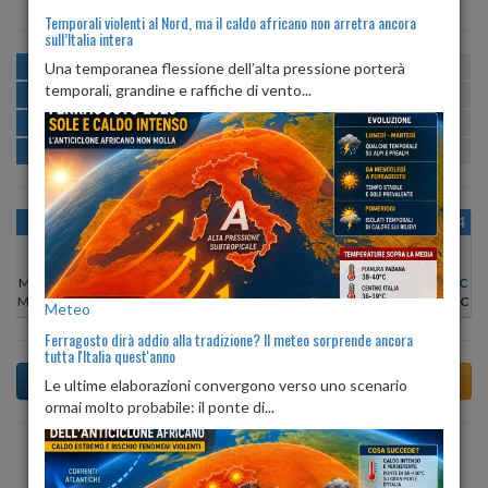
Temporali violenti al Nord, ma il caldo africano non arretra ancora
sull’Italia intera
MATTINA
min:
max:
Una temporanea flessione dell’alta pressione porterà
19º
28º
U
:
47%
-
71%
temporali, grandine e raffiche di vento...
POMERIGGIO
min:
max:
28º
30º
U
:
43%
-
51%
SERA
min:
max:
23º
31º
U
:
71%
-
82%
NOTTE
min:
max:
20º
22º
U
:
71%
-
78%
OGGI
DOM 09
LUN 10
MAR 11
MER 12
GIO 13
VEN 14
Min:
29°C
Min:
28°C
Min:
28°C
Min:
28°C
Min:
29°C
Min:
29°C
Min:
28°C
Max:
30°C
Max:
30°C
Max:
29°C
Max:
30°C
Max:
30°C
Max:
30°C
Max:
29°C
Meteo
Ferragosto dirà addio alla tradizione? Il meteo sorprende ancora
tutta l'Italia quest'anno
Le ultime elaborazioni convergono verso uno scenario
ormai molto probabile: il ponte di...
Previsioni del Tempo a Alvito tra 3 giorni