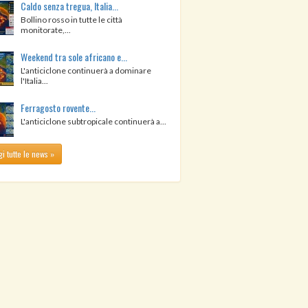
Caldo senza tregua, Italia...
Bollino rosso in tutte le città
monitorate,...
Weekend tra sole africano e...
L'anticiclone continuerà a dominare
l'Italia...
Ferragosto rovente...
L'anticiclone subtropicale continuerà a...
i tutte le news »