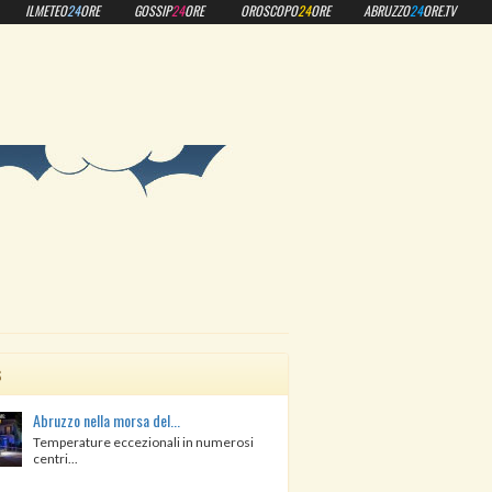
ILMETEO
24
ORE
GOSSIP
24
ORE
OROSCOPO
24
ORE
ABRUZZO
24
ORE.TV
s
Abruzzo nella morsa del...
Temperature eccezionali in numerosi
centri...