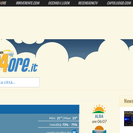
4
ORE
IRRIVERENTE.COM
OCCHIO
AL
LOOK
RECENSIONI.TV
CAPOLUOGO.COM
ilmeteo24ore.it
New
ALBA
Min:
21°
| Max:
23°
ore 06:07
Umidità
73%
-
75%
vento moderato