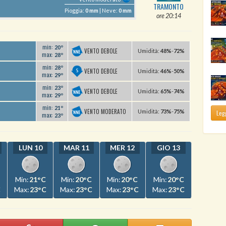
TRAMONTO
Pioggia:
0 mm
| Neve:
0 mm
ore 20:14
min:
20º
VENTO DEBOLE
U
midità
:
48%
-
72%
max:
28º
min:
28º
VENTO DEBOLE
U
midità
:
46%
-
50%
max:
29º
min:
23º
VENTO DEBOLE
U
midità
:
65%
-
74%
max:
29º
min:
21º
VENTO MODERATO
U
midità
:
73%
-
75%
Legg
max:
23º
LUN 10
MAR 11
MER 12
GIO 13
Min:
21°C
Min:
20°C
Min:
20°C
Min:
20°C
C
Max:
23°C
Max:
23°C
Max:
23°C
Max:
23°C