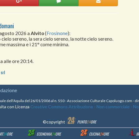
odomani
 agosto 2026 a
Alvito
(
Frosinone
):
cielo sereno, la sera cielo sereno, la notte cielo sereno.
come massima e i 21° come minima.
a alle ore 20:14.
srl
edazione
nale dell'Aquila del 26/01/2006 al n. 550 - Associazione Culturale Capoluogo.com - 
ita con Licenza
Creative Commons Attribuzione - Non commerciale - Non 
©copyright
PUNTO
24
ORE
RT
24
ORE
ECONOMIA
24
ORE
CUCINA
24
ORE
I