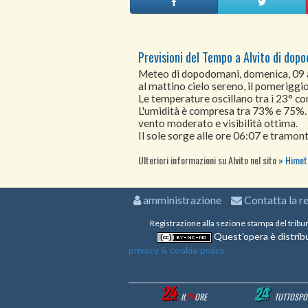
Previsioni del Tempo a Alvito di dop
Meteo di dopodomani, domenica, 09
al mattino cielo sereno, il pomeriggio 
Le temperature oscillano tra i 23° 
L'umidità è compresa tra 73% e 75%.
vento moderato e visibilità ottima.
Il sole sorge alle ore 06:07 e tramont
Ulteriori informazioni su Alvito nel sito
Himet 
amministrazione
Contatta la r
Registrazione alla sezione stampa del tribu
Quest'opera è distribu
privacy & cookie policy
IL
24
ORE
TUTTOSPO