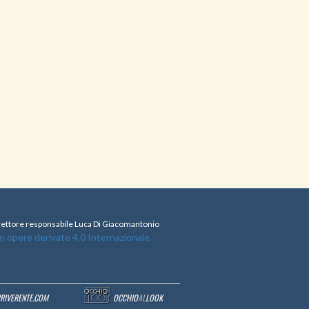
direttore responsabile Luca Di Giacomantonio
opere derivate 4.0 Internazionale.
RRIVERENTE.COM
OCCHIO
AL
LOOK