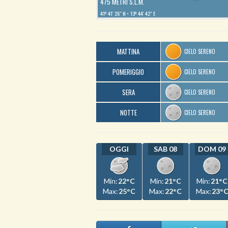
475 METRI S.L.M.
41º 41′ 26″ N
13º 44′ 42″ E
MATTINA
CIELO SERENO
POMERIGGIO
CIELO SERENO
SERA
CIELO SERENO
NOTTE
CIELO SERENO
OGGI
SAB 08
DOM 09
Min:
22°C
Min:
21°C
Min:
21°C
Max:
25°C
Max:
22°C
Max:
23°