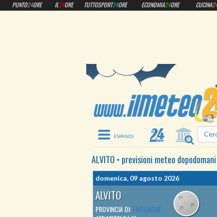
PUNTO
24
ORE
IL
24
ORE
TUTTOSPORT
24
ORE
ECONOMIA
24
ORE
CUCINA
2
Toggle navigation
ALVITO
•
previsioni meteo
dopodomani
domenica, 09 agosto 2026
ALVITO
PROVINCIA DI:
FROSINONE