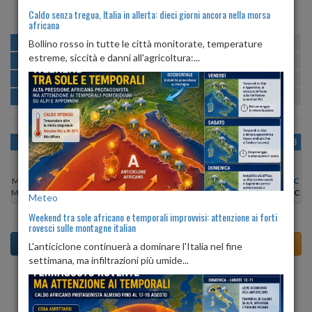
Caldo senza tregua, Italia in allerta: dieci giorni ancora nella morsa
africana
MATTINA
min:
max:
Bollino rosso in tutte le città monitorate, temperature
20º
29º
U
:
51%
-
71%
estreme, siccità e danni all'agricoltura:...
POMERIGGIO
min:
max:
28º
30º
U
:
53%
-
63%
SERA
min:
max:
25º
31º
U
:
75%
-
78%
NOTTE
min:
max:
20º
24º
U
:
70%
-
84%
OGGI
SAB 08
DOM 09
LUN 10
MAR 11
MER 12
GIO 13
Min:
21°C
Min:
21°C
Min:
21°C
Min:
22°C
Min:
20°C
Min:
21°C
Min:
21°C
Max:
29°C
Max:
28°C
Max:
27°C
Max:
28°C
Max:
29°C
Max:
29°C
Max:
29°C
Meteo
Weekend tra sole africano e temporali improvvisi: attenzione ai forti
rovesci sulle montagne italian
L'anticiclone continuerà a dominare l'Italia nel fine
settimana, ma infiltrazioni più umide...
Previsioni del Tempo a Altino tra 4 giorni