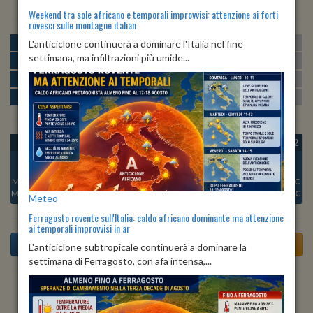
Weekend tra sole africano e temporali improvvisi: attenzione ai forti
rovesci sulle montagne italian
MATTINA
min:
max:
L'anticiclone continuerà a dominare l'Italia nel fine
20º
29º
U
:
42%
-
75%
settimana, ma infiltrazioni più umide...
POMERIGGIO
min:
max:
30º
31º
U
:
36%
-
54%
SERA
min:
max:
23º
31º
U
:
73%
-
76%
NOTTE
min:
max:
20º
22º
U
:
70%
-
75%
OGGI
VEN 07
SAB 08
DOM 09
LUN 10
MAR 11
MER 12
Min:
20°C
Min:
21°C
Min:
19°C
Min:
21°C
Min:
21°C
Min:
20°C
Min:
20°C
Max:
22°C
Max:
23°C
Max:
22°C
Max:
23°C
Max:
23°C
Max:
23°C
Max:
23°C
Meteo
Ferragosto rovente sull'Italia: caldo africano dominante ma attenzione
ai temporali improvvisi in ar
L'anticiclone subtropicale continuerà a dominare la
settimana di Ferragosto, con afa intensa,...
Previsioni del Tempo a Altino di oggi