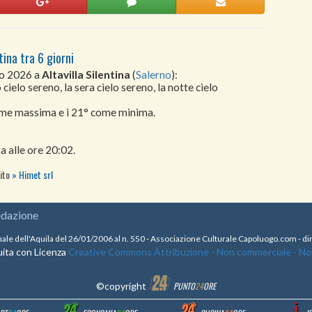
tina tra 6 giorni
to 2026 a
Altavilla Silentina
(
Salerno
):
cielo sereno, la sera cielo sereno, la notte cielo
come massima e i 21° come minima.
a alle ore 20:02.
sito
Himet srl
edazione
nale dell'Aquila del 26/01/2006 al n. 550 - Associazione Culturale Capoluogo.com - 
ita con Licenza
Creative Commons Attribuzione - Non commerciale - Non 
©copyright
PUNTO
24
ORE