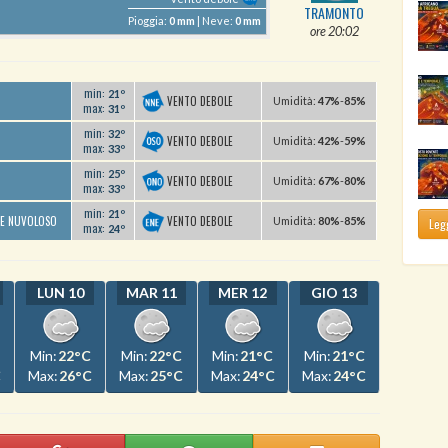
TRAMONTO
Pioggia:
0 mm
| Neve:
0 mm
ore 20:02
min:
21º
VENTO DEBOLE
U
midità
:
47%
-
85%
max:
31º
min:
32º
VENTO DEBOLE
U
midità
:
42%
-
59%
max:
33º
min:
25º
VENTO DEBOLE
U
midità
:
67%
-
80%
max:
33º
min:
21º
VENTO DEBOLE
TE NUVOLOSO
U
midità
:
80%
-
85%
Legg
max:
24º
LUN 10
MAR 11
MER 12
GIO 13
Min:
22°C
Min:
22°C
Min:
21°C
Min:
21°C
C
Max:
26°C
Max:
25°C
Max:
24°C
Max:
24°C