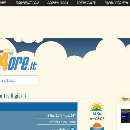
4
ORE
IRRIVERENTE.COM
OCCHIO
AL
LOOK
RECENSIONI.TV
CAPOLUOGO.COM
ilmeteo24ore.it
eo
tra 6 giorni
New
ALBA
Min:
21°
| Max:
24°
ore 06:07
Umidità
80%
-
85%
vento debole