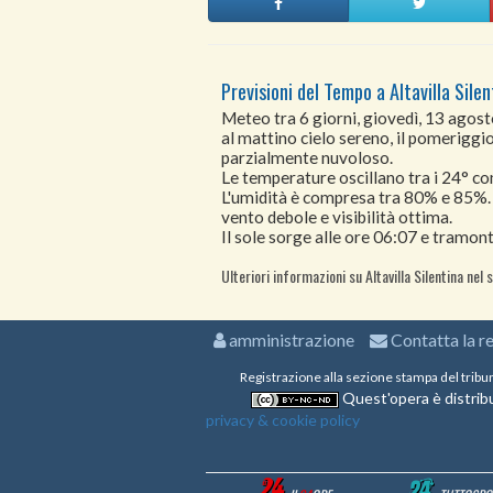
Previsioni del Tempo a Altavilla Silen
Meteo tra 6 giorni, giovedì, 13 agos
al mattino cielo sereno, il pomeriggio 
parzialmente nuvoloso.
Le temperature oscillano tra i 24° 
L'umidità è compresa tra 80% e 85%.
vento debole e visibilità ottima.
Il sole sorge alle ore 06:07 e tramont
Ulteriori informazioni su Altavilla Silentina nel 
amministrazione
Contatta la r
Registrazione alla sezione stampa del tribu
Quest'opera è distribu
privacy & cookie policy