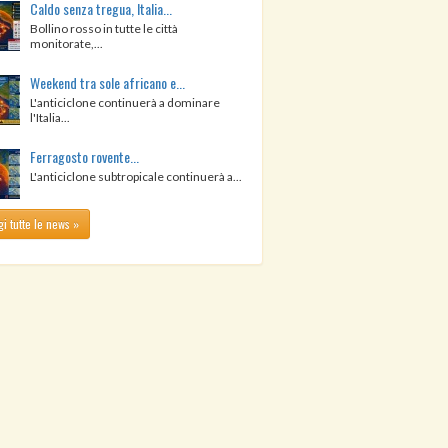
Caldo senza tregua, Italia...
Bollino rosso in tutte le città
monitorate,...
Weekend tra sole africano e...
L'anticiclone continuerà a dominare
l'Italia...
Ferragosto rovente...
L'anticiclone subtropicale continuerà a...
i tutte le news »