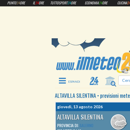
PUNTO
24
ORE
IL
24
ORE
TUTTOSPORT
24
ORE
ECONOMIA
24
ORE
CUCINA
2
Toggle navigation
ALTAVILLA SILENTINA
•
previsioni met
giovedì, 13 agosto 2026
ALTAVILLA SILENTINA
PROVINCIA DI:
SALERNO