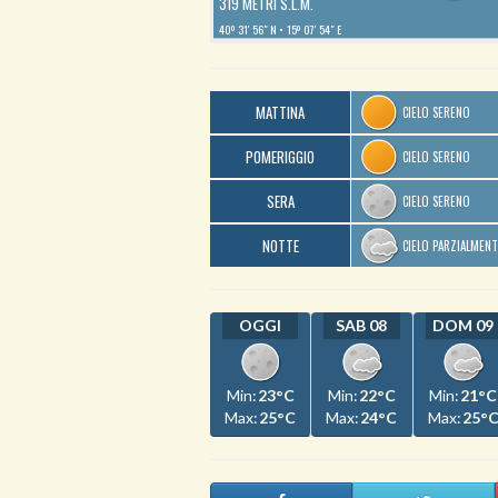
319 METRI S.L.M.
40º 31′ 56″ N
15º 07′ 54″ E
MATTINA
CIELO SERENO
POMERIGGIO
CIELO SERENO
SERA
CIELO SERENO
NOTTE
CIELO PARZIALMEN
OGGI
SAB 08
DOM 09
Min:
23°C
Min:
22°C
Min:
21°C
Max:
25°C
Max:
24°C
Max:
25°