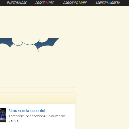
ILMETEO
24
ORE
GOSSIP
24
ORE
OROSCOPO
24
ORE
ABRUZZO
24
ORE.TV
s
Abruzzo nella morsa del...
Temperature eccezionali in numerosi
centri...