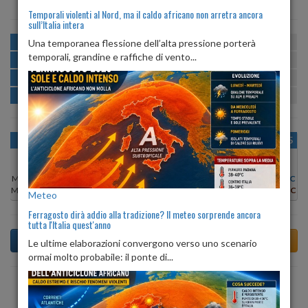
Temporali violenti al Nord, ma il caldo africano non arretra ancora
sull’Italia intera
MATTINA
min:
max:
Una temporanea flessione dell’alta pressione porterà
20º
31º
U
:
55%
-
88%
temporali, grandine e raffiche di vento...
POMERIGGIO
min:
max:
31º
34º
U
:
46%
-
55%
SERA
min:
max:
23º
34º
U
:
62%
-
81%
NOTTE
min:
max:
20º
23º
U
:
82%
-
85%
OGGI
LUN 10
MAR 11
MER 12
GIO 13
VEN 14
SAB 15
Min:
31°C
Min:
30°C
Min:
30°C
Min:
31°C
Min:
31°C
Min:
30°C
Min:
30°C
Max:
33°C
Max:
32°C
Max:
33°C
Max:
34°C
Max:
34°C
Max:
32°C
Max:
31°C
Meteo
Ferragosto dirà addio alla tradizione? Il meteo sorprende ancora
tutta l'Italia quest'anno
Le ultime elaborazioni convergono verso uno scenario
ormai molto probabile: il ponte di...
Previsioni del Tempo a Altavilla Silentina tra 4 giorni