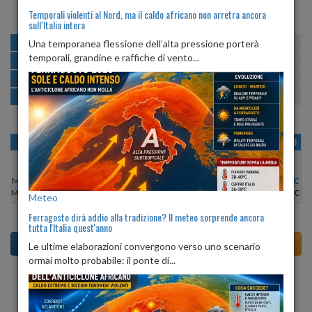
Temporali violenti al Nord, ma il caldo africano non arretra ancora
sull’Italia intera
MATTINA
min:
max:
Una temporanea flessione dell’alta pressione porterà
22º
28º
U
:
59%
-
88%
temporali, grandine e raffiche di vento...
POMERIGGIO
min:
max:
29º
30º
U
:
54%
-
58%
SERA
min:
max:
26º
32º
U
:
67%
-
76%
NOTTE
min:
max:
22º
25º
U
:
83%
-
90%
OGGI
SAB 08
DOM 09
LUN 10
MAR 11
MER 12
GIO 13
Min:
28°C
Min:
27°C
Min:
29°C
Min:
29°C
Min:
30°C
Min:
30°C
Min:
29°C
Max:
30°C
Max:
32°C
Max:
30°C
Max:
32°C
Max:
32°C
Max:
34°C
Max:
31°C
Meteo
Ferragosto dirà addio alla tradizione? Il meteo sorprende ancora
tutta l'Italia quest'anno
Le ultime elaborazioni convergono verso uno scenario
ormai molto probabile: il ponte di...
Previsioni del Tempo a Alonte di dopodomani