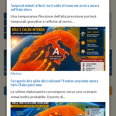
Temporali violenti al Nord, ma il caldo africano non arretra ancora
sull’Italia intera
MATTINA
min:
max:
Una temporanea flessione dell’alta pressione porterà
21º
29º
U
:
59%
-
86%
temporali, grandine e raffiche di vento...
POMERIGGIO
min:
max:
28º
30º
U
:
55%
-
62%
SERA
min:
max:
26º
34º
U
:
71%
-
83%
NOTTE
min:
max:
22º
26º
U
:
78%
-
89%
OGGI
SAB 08
DOM 09
LUN 10
MAR 11
MER 12
GIO 13
Min:
26°C
Min:
26°C
Min:
26°C
Min:
26°C
Min:
27°C
Min:
27°C
Min:
26°C
Max:
34°C
Max:
32°C
Max:
32°C
Max:
35°C
Max:
35°C
Max:
33°C
Max:
32°C
Meteo
Ferragosto dirà addio alla tradizione? Il meteo sorprende ancora
tutta l'Italia quest'anno
Le ultime elaborazioni convergono verso uno scenario
ormai molto probabile: il ponte di...
Previsioni del Tempo a Alonte di oggi