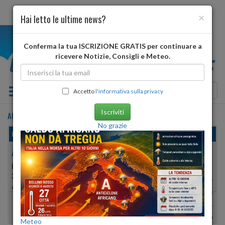
×
Hai letto le ultime news?
i
Conferma la tua ISCRIZIONE GRATIS per continuare a
ricevere Notizie, Consigli e Meteo.
Toggle navigation
Accetto
l'informativa sulla privacy
Iscriviti
ALMENNO SAN BARTOLOMEO
•
previsioni meteo
tra 3 giorni
No grazie
lunedì, 10 agosto 2026
ALMENNO SAN BARTOLOMEO
PROVINCIA DI:
BERGAMO
352 METRI S.L.M.
Min:
19°
| Max:
27°
45º 44′ 37″ N
9º 34′ 60″ E
Umidità
53%
-
82%
vento debole
Pioggia:
0 mm
| Neve:
0 mm
Meteo