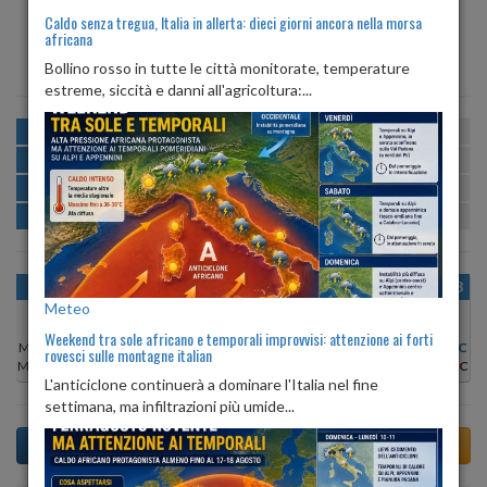
Caldo senza tregua, Italia in allerta: dieci giorni ancora nella morsa
africana
ALBA
TRAMONTO
ore 06:16
ore 20:38
Bollino rosso in tutte le città monitorate, temperature
estreme, siccità e danni all'agricoltura:...
MATTINA
min:
max:
19º
27º
U
:
53%
-
82%
POMERIGGIO
min:
max:
27º
29º
U
:
51%
-
55%
SERA
min:
max:
24º
31º
U
:
71%
-
80%
NOTTE
min:
max:
19º
22º
U
:
83%
-
86%
OGGI
SAB 08
DOM 09
LUN 10
MAR 11
MER 12
GIO 13
Meteo
Weekend tra sole africano e temporali improvvisi: attenzione ai forti
Min:
21°C
Min:
20°C
Min:
19°C
Min:
19°C
Min:
20°C
Min:
19°C
Min:
19°C
rovesci sulle montagne italian
Max:
27°C
Max:
25°C
Max:
25°C
Max:
27°C
Max:
27°C
Max:
26°C
Max:
26°C
L'anticiclone continuerà a dominare l'Italia nel fine
settimana, ma infiltrazioni più umide...