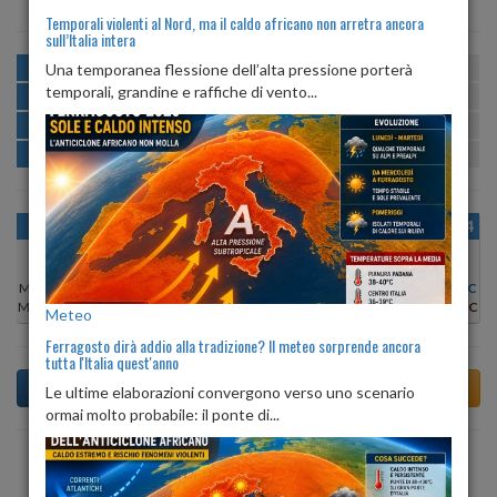
Temporali violenti al Nord, ma il caldo africano non arretra ancora
sull’Italia intera
MATTINA
min:
max:
Una temporanea flessione dell’alta pressione porterà
25º
31º
U
:
63%
-
90%
temporali, grandine e raffiche di vento...
POMERIGGIO
min:
max:
31º
35º
U
:
54%
-
75%
SERA
min:
max:
25º
33º
U
:
79%
-
85%
NOTTE
min:
max:
25º
25º
U
:
86%
-
91%
OGGI
DOM 09
LUN 10
MAR 11
MER 12
GIO 13
VEN 14
Min:
31°C
Min:
31°C
Min:
31°C
Min:
30°C
Min:
31°C
Min:
31°C
Min:
31°C
Max:
35°C
Max:
34°C
Max:
33°C
Max:
34°C
Max:
34°C
Max:
35°C
Max:
33°C
Meteo
Ferragosto dirà addio alla tradizione? Il meteo sorprende ancora
tutta l'Italia quest'anno
Le ultime elaborazioni convergono verso uno scenario
ormai molto probabile: il ponte di...
Previsioni del Tempo a Alliste tra 5 giorni