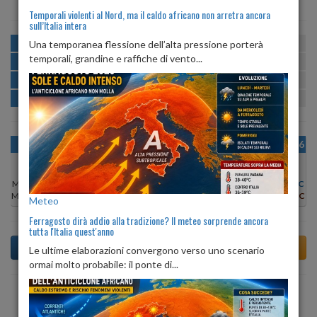
Temporali violenti al Nord, ma il caldo africano non arretra ancora
sull’Italia intera
MATTINA
min:
max:
Una temporanea flessione dell’alta pressione porterà
23º
30º
U
:
55%
-
87%
temporali, grandine e raffiche di vento...
POMERIGGIO
min:
max:
30º
32º
U
:
53%
-
74%
SERA
min:
max:
24º
31º
U
:
78%
-
82%
NOTTE
min:
max:
23º
24º
U
:
83%
-
89%
OGGI
MAR 11
MER 12
GIO 13
VEN 14
SAB 15
DOM 16
Min:
30°C
Min:
30°C
Min:
30°C
Min:
31°C
Min:
30°C
Min:
29°C
Min:
29°C
Max:
33°C
Max:
34°C
Max:
33°C
Max:
33°C
Max:
32°C
Max:
32°C
Max:
31°C
Meteo
Ferragosto dirà addio alla tradizione? Il meteo sorprende ancora
tutta l'Italia quest'anno
Le ultime elaborazioni convergono verso uno scenario
ormai molto probabile: il ponte di...
Previsioni del Tempo a Alliste tra 4 giorni