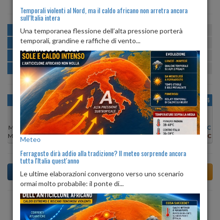
Temporali violenti al Nord, ma il caldo africano non arretra ancora
sull’Italia intera
MATTINA
min:
max:
Una temporanea flessione dell’alta pressione porterà
22º
25º
U
:
72%
-
96%
temporali, grandine e raffiche di vento...
POMERIGGIO
min:
max:
26º
27º
U
:
65%
-
69%
SERA
min:
max:
23º
29º
U
:
76%
-
82%
NOTTE
min:
max:
22º
24º
U
:
88%
-
95%
OGGI
DOM 09
LUN 10
MAR 11
MER 12
GIO 13
VEN 14
Min:
22°C
Min:
21°C
Min:
21°C
Min:
23°C
Min:
22°C
Min:
22°C
Min:
22°C
Max:
25°C
Max:
26°C
Max:
27°C
Max:
28°C
Max:
26°C
Max:
25°C
Max:
25°C
Meteo
Ferragosto dirà addio alla tradizione? Il meteo sorprende ancora
tutta l'Italia quest'anno
Le ultime elaborazioni convergono verso uno scenario
ormai molto probabile: il ponte di...
Previsioni del Tempo a Albinea tra 5 giorni