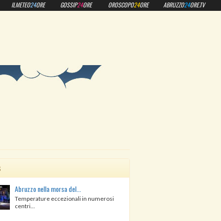
ILMETEO
24
ORE
GOSSIP
24
ORE
OROSCOPO
24
ORE
ABRUZZO
24
ORE.TV
s
Abruzzo nella morsa del...
Temperature eccezionali in numerosi
centri...