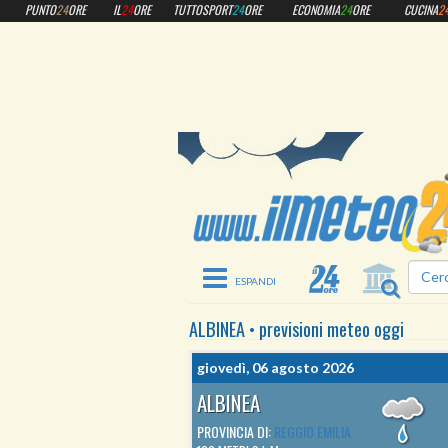
PUNTO
24
ORE
IL
24
ORE
TUTTOSPORT
24
ORE
ECONOMIA
24
ORE
CUCINA
2
Toggle navigation
ALBINEA
•
previsioni meteo
oggi
giovedì, 06 agosto 2026
ALBINEA
PROVINCIA DI:
REGGIO EMILIA