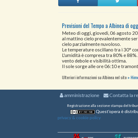
Previsioni del Tempo a Albinea di ogg
Meteo di oggi, giovedì, 06 agosto 2
al mattino cielo prevalentemente sere
cielo parzialmente nuvoloso.
Le temperature oscillano tra i 30° 
L'umidità è compresa tra 80% e 88%.
vento debole e visibilità ottima.
Il sole sorge alle ore 06:10 e tramont
Ulteriori informazioni su Albinea nel sito
Hime
amministrazione
Contatta la r
Registrazione alla sezione stampa del tribu
Quest'opera è distribu
privacy & cookie policy