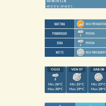
166 METRI S.L.M.
44º 37′ 31″ N
10º 36′ 27″ E
MATTINA
CIELO PREVALENTE
POMERIGGIO
PIOGGIA
SERA
PIOGGIA
NOTTE
CIELO PARZIALMEN
OGGI
VEN 07
SAB 08
Min:
26°C
Min:
25°C
Min:
23°C
Max:
30°C
Max:
29°C
Max:
28°