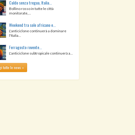
Caldo senza tregua, Italia...
Bollino rosso in tutte le città
monitorate,...
Weekend tra sole africano e...
L'anticiclone continuerà a dominare
l'Italia...
Ferragosto rovente...
L'anticiclone subtropicale continuerà a...
i tutte le news »