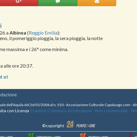
i
026 a
Albinea
(
Reggio Emilia
):
no, il pomeriggio pioggia, la sera pioggia, la notte
come massima e i 26° come minima.
a alle ore 20:37.
t srl
edazione
nale dell'Aquila del 26/01/2006 al n. 550 - Associazione Culturale Capoluogo.com - 
ita con Licenza
Creative Commons Attribuzione - Non commerciale - Non 
©copyright
PUNTO
24
ORE