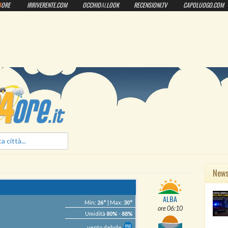
4
ORE
IRRIVERENTE.COM
OCCHIO
AL
LOOK
RECENSIONI.TV
CAPOLUOGO.COM
ilmeteo24ore.it
New
ALBA
Min:
26°
| Max:
30°
ore 06:10
Umidità
80%
-
88%
vento debole