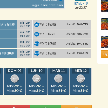
TRAMONTO
Pioggia:
3 mm
| Neve:
0 mm
ore 20:37
min:
24º
VENTO DEBOLE
MENTE SERENO
U
midità
:
70%
-
77%
max:
27º
min:
28º
VENTO CALMO
U
midità
:
53%
-
72%
max:
31º
min:
26º
VENTO DEBOLE
U
midità
:
80%
-
88%
max:
30º
min:
24º
VENTO DEBOLE
TE NUVOLOSO
U
midità
:
75%
-
81%
Legg
max:
28º
DOM 09
LUN 10
MAR 11
MER 12
Min:
24°C
Min:
26°C
Min:
26°C
Min:
26°C
C
Max:
30°C
Max:
31°C
Max:
31°C
Max:
31°C