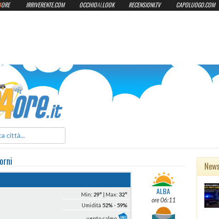
4
ORE
IRRIVERENTE.COM
OCCHIO
AL
LOOK
RECENSIONI.TV
CAPOLUOGO.COM
ilmeteo24ore.it
orni
New
ALBA
Min:
29°
| Max:
32°
ore 06:11
Umidità
52%
-
59%
vento calmo