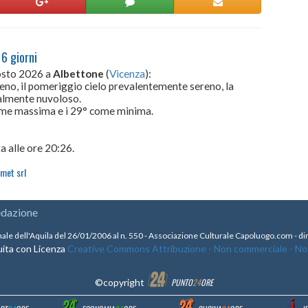
 6 giorni
gosto 2026 a
Albettone
(
Vicenza
):
eno, il pomeriggio cielo prevalentemente sereno, la
zialmente nuvoloso.
come massima e i 29° come minima.
a alle ore 20:26.
met srl
edazione
nale dell'Aquila del 26/01/2006 al n. 550 - Associazione Culturale Capoluogo.com - 
ita con Licenza
Creative Commons Attribuzione - Non commerciale - Non 
©copyright
PUNTO
24
ORE