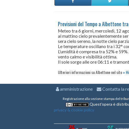
Previsioni del Tempo a Albettone tra
Meteo tra 6 giorni, mercoledì, 12 a
al mattino cielo prevalentemente ser
sera cielo sereno, la notte cielo par
Le temperature oscillano tra i 32° 
L'umidità è compresa tra 52% e 59%.
vento calmo e visibilità ottima.
Il sole sorge alle ore 06:11 e tramont
Ulteriori informazioni su Albettone nel sito
Hi
amministrazione
Contatta la r
Registrazione alla sezione stampa del tribu
Quest'opera è distribu
privacy & cookie policy