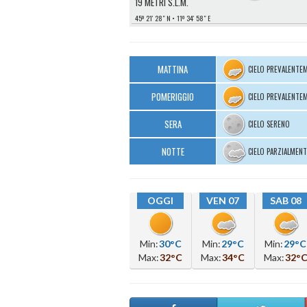
19 METRI S.L.M.
45º 21′ 28″ N
11º 34′ 58″ E
MATTINA
CIELO PREVALENTE
POMERIGGIO
CIELO PREVALENTE
SERA
CIELO SERENO
NOTTE
CIELO PARZIALMEN
OGGI
VEN 07
SAB 08
Min:
30°C
Min:
29°C
Min:
29°C
Max:
32°C
Max:
34°C
Max:
32°