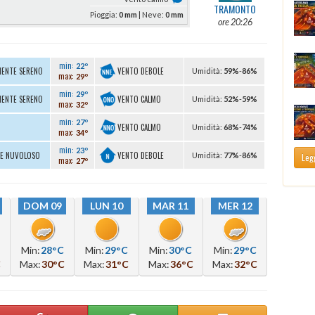
TRAMONTO
Pioggia:
0 mm
| Neve:
0 mm
ore 20:26
min:
22º
VENTO DEBOLE
MENTE SERENO
U
midità
:
59%
-
86%
max:
29º
min:
29º
VENTO CALMO
MENTE SERENO
U
midità
:
52%
-
59%
max:
32º
min:
27º
VENTO CALMO
U
midità
:
68%
-
74%
max:
34º
min:
23º
VENTO DEBOLE
TE NUVOLOSO
U
midità
:
77%
-
86%
Legg
max:
27º
DOM 09
LUN 10
MAR 11
MER 12
Min:
28°C
Min:
29°C
Min:
30°C
Min:
29°C
C
Max:
30°C
Max:
31°C
Max:
36°C
Max:
32°C