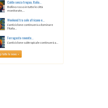
Caldo senza tregua, Italia...
Bollino rosso in tutte le città
monitorate,...
Weekend tra sole africano e...
L'anticiclone continuerà a dominare
l'Italia...
Ferragosto rovente...
L'anticiclone subtropicale continuerà a...
i tutte le news »