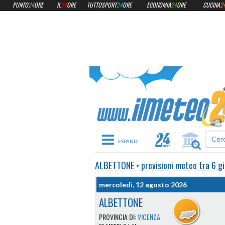
PUNTO
24
ORE
IL
24
ORE
TUTTOSPORT
24
ORE
ECONOMIA
24
ORE
CUCINA
2
Toggle navigation
ALBETTONE
•
previsioni meteo
tra 6 gi
mercoledì, 12 agosto 2026
ALBETTONE
PROVINCIA DI:
VICENZA