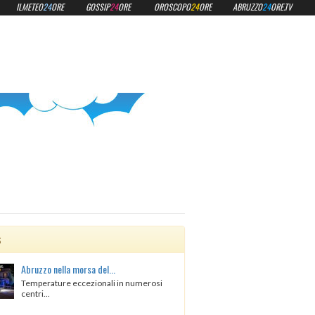
ILMETEO
24
ORE
GOSSIP
24
ORE
OROSCOPO
24
ORE
ABRUZZO
24
ORE.TV
s
Abruzzo nella morsa del...
Temperature eccezionali in numerosi
centri...