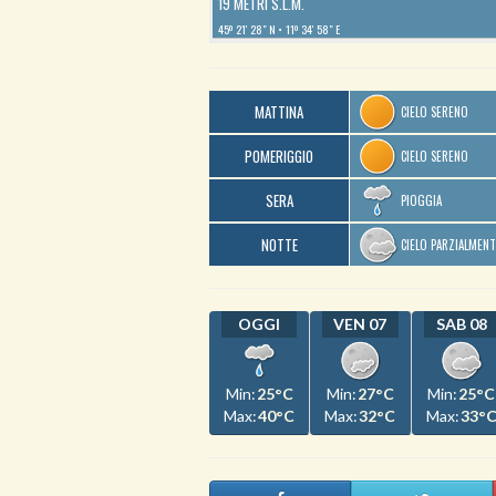
19 METRI S.L.M.
45º 21′ 28″ N
11º 34′ 58″ E
MATTINA
CIELO SERENO
POMERIGGIO
CIELO SERENO
SERA
PIOGGIA
NOTTE
CIELO PARZIALMEN
OGGI
VEN 07
SAB 08
Min:
25°C
Min:
27°C
Min:
25°C
Max:
40°C
Max:
32°C
Max:
33°