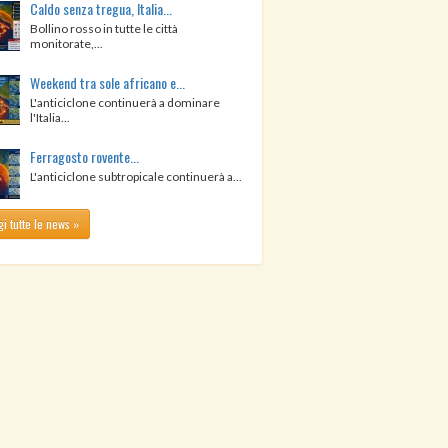
Caldo senza tregua, Italia...
Bollino rosso in tutte le città
monitorate,...
Weekend tra sole africano e...
L'anticiclone continuerà a dominare
l'Italia...
Ferragosto rovente...
L'anticiclone subtropicale continuerà a...
i tutte le news »