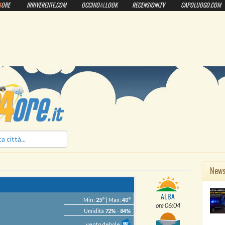
4
ORE
IRRIVERENTE.COM
OCCHIO
AL
LOOK
RECENSIONI.TV
CAPOLUOGO.COM
ilmeteo24ore.it
New
ALBA
Min:
25°
| Max:
40°
ore 06:04
Umidità
72%
-
84%
vento debole