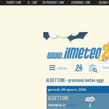
PUNTO
24
ORE
IL
24
ORE
TUTTOSPORT
24
ORE
ECONOMIA
24
ORE
CUCINA
2
Toggle navigation
ALBETTONE
•
previsioni meteo
oggi
giovedì, 06 agosto 2026
ALBETTONE
PROVINCIA DI:
VICENZA