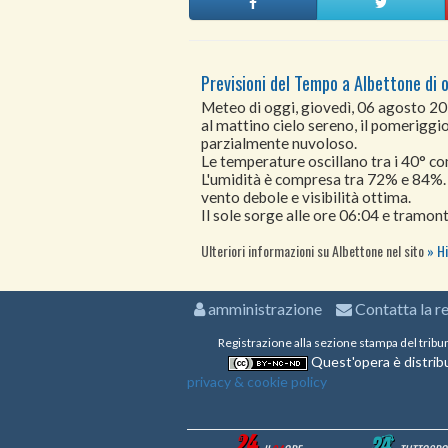
Previsioni del Tempo a Albettone di 
Meteo di oggi, giovedì, 06 agosto 2
al mattino cielo sereno, il pomeriggio 
parzialmente nuvoloso.
Le temperature oscillano tra i 40° 
L'umidità è compresa tra 72% e 84%.
vento debole e visibilità ottima.
Il sole sorge alle ore 06:04 e tramont
Ulteriori informazioni su Albettone nel sito
Hi
amministrazione
Contatta la r
Registrazione alla sezione stampa del tribu
Quest'opera è distribu
privacy & cookie policy