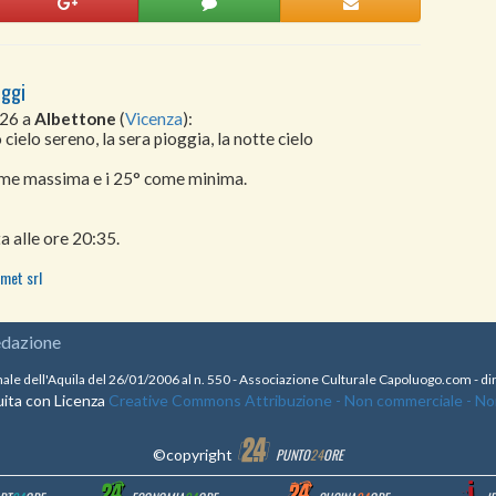
oggi
026 a
Albettone
(
Vicenza
):
cielo sereno, la sera pioggia, la notte cielo
come massima e i 25° come minima.
a alle ore 20:35.
met srl
edazione
nale dell'Aquila del 26/01/2006 al n. 550 - Associazione Culturale Capoluogo.com - 
ita con Licenza
Creative Commons Attribuzione - Non commerciale - Non 
©copyright
PUNTO
24
ORE