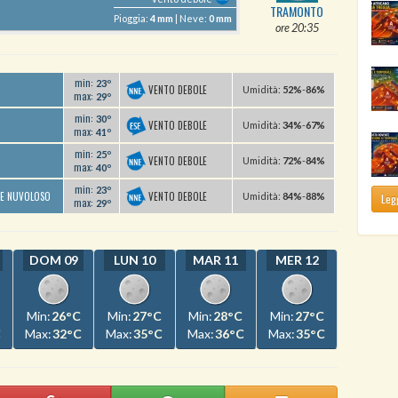
TRAMONTO
Pioggia:
4 mm
| Neve:
0 mm
ore 20:35
min:
23º
VENTO DEBOLE
U
midità
:
52%
-
86%
max:
29º
min:
30º
VENTO DEBOLE
U
midità
:
34%
-
67%
max:
41º
min:
25º
VENTO DEBOLE
U
midità
:
72%
-
84%
max:
40º
min:
23º
VENTO DEBOLE
TE NUVOLOSO
U
midità
:
84%
-
88%
Legg
max:
29º
DOM 09
LUN 10
MAR 11
MER 12
Min:
26°C
Min:
27°C
Min:
28°C
Min:
27°C
C
Max:
32°C
Max:
35°C
Max:
36°C
Max:
35°C