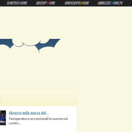
ILMETEO
24
ORE
GOSSIP
24
ORE
OROSCOPO
24
ORE
ABRUZZO
24
ORE.TV
s
Abruzzo nella morsa del...
Temperature eccezionali in numerosi
centri...