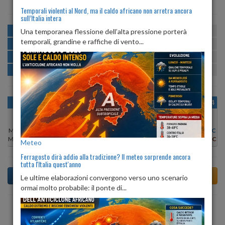
Temporali violenti al Nord, ma il caldo africano non arretra ancora
sull’Italia intera
MATTINA
min:
max:
Una temporanea flessione dell’alta pressione porterà
25º
27º
U
:
76%
-
82%
temporali, grandine e raffiche di vento...
POMERIGGIO
min:
max:
27º
29º
U
:
69%
-
74%
SERA
min:
max:
28º
29º
U
:
73%
-
76%
NOTTE
min:
max:
26º
28º
U
:
76%
-
80%
OGGI
DOM 09
LUN 10
MAR 11
MER 12
GIO 13
VEN 14
Min:
27°C
Min:
27°C
Min:
28°C
Min:
29°C
Min:
29°C
Min:
27°C
Min:
27°C
Max:
29°C
Max:
28°C
Max:
29°C
Max:
29°C
Max:
29°C
Max:
29°C
Max:
28°C
Meteo
Ferragosto dirà addio alla tradizione? Il meteo sorprende ancora
tutta l'Italia quest'anno
Le ultime elaborazioni convergono verso uno scenario
ormai molto probabile: il ponte di...
Previsioni del Tempo a Albenga tra 5 giorni