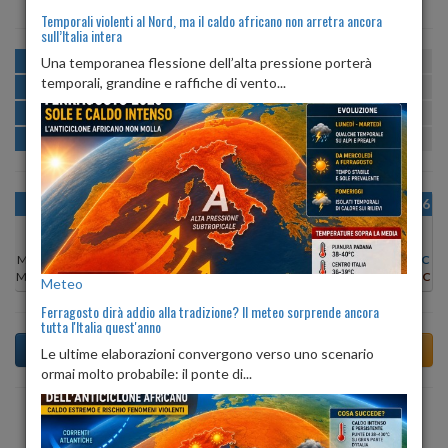
Temporali violenti al Nord, ma il caldo africano non arretra ancora
sull’Italia intera
MATTINA
min:
max:
Una temporanea flessione dell’alta pressione porterà
20º
28º
U
:
44%
-
79%
temporali, grandine e raffiche di vento...
POMERIGGIO
min:
max:
29º
32º
U
:
43%
-
57%
SERA
min:
max:
26º
33º
U
:
64%
-
78%
NOTTE
min:
max:
21º
24º
U
:
76%
-
82%
OGGI
MAR 11
MER 12
GIO 13
VEN 14
SAB 15
DOM 16
Min:
28°C
Min:
28°C
Min:
27°C
Min:
27°C
Min:
27°C
Min:
27°C
Min:
29°C
Max:
30°C
Max:
30°C
Max:
29°C
Max:
29°C
Max:
29°C
Max:
30°C
Max:
32°C
Meteo
Ferragosto dirà addio alla tradizione? Il meteo sorprende ancora
tutta l'Italia quest'anno
Le ultime elaborazioni convergono verso uno scenario
ormai molto probabile: il ponte di...
Previsioni del Tempo a Albano Vercellese tra 6 giorni