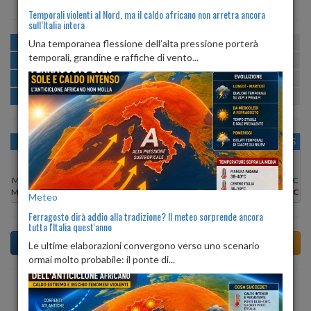
Temporali violenti al Nord, ma il caldo africano non arretra ancora
sull’Italia intera
MATTINA
min:
max:
Una temporanea flessione dell’alta pressione porterà
21º
26º
U
:
59%
-
84%
temporali, grandine e raffiche di vento...
POMERIGGIO
min:
max:
27º
29º
U
:
60%
-
62%
SERA
min:
max:
26º
31º
U
:
71%
-
81%
NOTTE
min:
max:
22º
25º
U
:
79%
-
84%
OGGI
LUN 10
MAR 11
MER 12
GIO 13
VEN 14
SAB 15
Min:
27°C
Min:
28°C
Min:
29°C
Min:
28°C
Min:
28°C
Min:
27°C
Min:
27°C
Max:
29°C
Max:
30°C
Max:
31°C
Max:
30°C
Max:
29°C
Max:
29°C
Max:
28°C
Meteo
Ferragosto dirà addio alla tradizione? Il meteo sorprende ancora
tutta l'Italia quest'anno
Le ultime elaborazioni convergono verso uno scenario
ormai molto probabile: il ponte di...
Previsioni del Tempo a Albano Vercellese tra 5 giorni