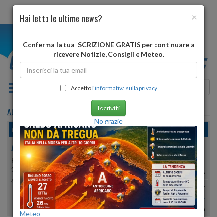
×
Hai letto le ultime news?
i
Conferma la tua ISCRIZIONE GRATIS per continuare a
ricevere Notizie, Consigli e Meteo.
Toggle navigation
Accetto
l'informativa sulla privacy
Iscriviti
ALBANO SANT'ALESSANDRO
•
previsioni meteo
tra 4 giorni
No grazie
martedì, 11 agosto 2026
ALBANO SANT'ALESSANDRO
PROVINCIA DI:
BERGAMO
243 METRI S.L.M.
Min:
21°
| Max:
28°
45º 41′ 15″ N
9º 46′ 18″ E
Umidità
53%
-
81%
vento debole
Pioggia:
0 mm
| Neve:
0 mm
Meteo