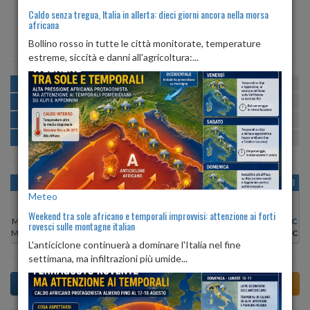
Caldo senza tregua, Italia in allerta: dieci giorni ancora nella morsa
africana
ALBA
TRAMONTO
ore 06:16
ore 20:36
Bollino rosso in tutte le città monitorate, temperature
estreme, siccità e danni all'agricoltura:...
MATTINA
min:
max:
21º
28º
U
:
53%
-
81%
POMERIGGIO
min:
max:
29º
32º
U
:
51%
-
68%
SERA
min:
max:
26º
32º
U
:
71%
-
78%
NOTTE
min:
max:
22º
24º
U
:
82%
-
85%
OGGI
SAB 08
DOM 09
LUN 10
MAR 11
MER 12
GIO 13
Meteo
Weekend tra sole africano e temporali improvvisi: attenzione ai forti
Min:
23°C
Min:
21°C
Min:
21°C
Min:
21°C
Min:
21°C
Min:
21°C
Min:
21°C
rovesci sulle montagne italian
Max:
28°C
Max:
25°C
Max:
26°C
Max:
27°C
Max:
28°C
Max:
28°C
Max:
28°C
L'anticiclone continuerà a dominare l'Italia nel fine
settimana, ma infiltrazioni più umide...