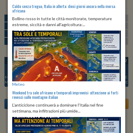
Caldo senza tregua, Italia in allerta: dieci giorni ancora nella morsa
africana
MATTINA
min:
max:
Bollino rosso in tutte le città monitorate, temperature
21º
28º
U
:
57%
-
88%
estreme, siccità e danni all'agricoltura:...
POMERIGGIO
min:
max:
29º
30º
U
:
48%
-
52%
SERA
min:
max:
25º
31º
U
:
56%
-
78%
NOTTE
min:
max:
21º
23º
U
:
84%
-
87%
OGGI
VEN 07
SAB 08
DOM 09
LUN 10
MAR 11
MER 12
Min:
24°C
Min:
24°C
Min:
24°C
Min:
24°C
Min:
24°C
Min:
25°C
Min:
24°C
Max:
31°C
Max:
31°C
Max:
30°C
Max:
30°C
Max:
30°C
Max:
31°C
Max:
30°C
Meteo
Weekend tra sole africano e temporali improvvisi: attenzione ai forti
rovesci sulle montagne italian
L'anticiclone continuerà a dominare l'Italia nel fine
settimana, ma infiltrazioni più umide...
Previsioni del Tempo a Aglientu tra 5 giorni