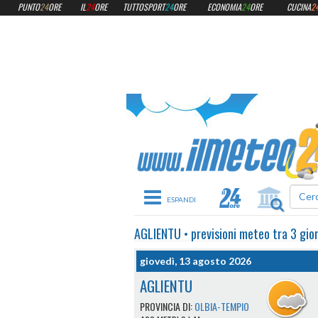
PUNTO
24
ORE
IL
24
ORE
TUTTOSPORT
24
ORE
ECONOMIA
24
ORE
CUCINA
2
Toggle navigation
AGLIENTU
•
previsioni meteo
tra 3 gio
giovedì, 13 agosto 2026
AGLIENTU
PROVINCIA DI:
OLBIA-TEMPIO