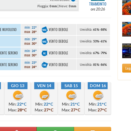
TRAMONTO
Pioggia:
0 mm
| Neve:
0 mm
ore 20:26
min:
22º
VENTO DEBOLE
TE NUVOLOSO
U
midità
:
61%
-
88%
max:
28º
min:
29º
VENTO DEBOLE
U
midità
:
53%
-
61%
max:
30º
min:
24º
VENTO DEBOLE
MENTE SERENO
U
midità
:
67%
-
79%
max:
30º
min:
23º
VENTO DEBOLE
MENTE SERENO
U
midità
:
81%
-
86%
max:
24º
Legg
GIO 13
VEN 14
SAB 15
DOM 16
Min:
22°C
Min:
22°C
Min:
21°C
Min:
21°C
C
Max:
28°C
Max:
27°C
Max:
27°C
Max:
27°C