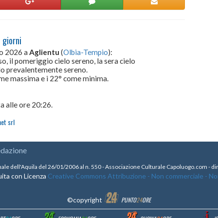
 giorni
to 2026 a
Aglientu
(
Olbia-Tempio
):
, il pomeriggio cielo sereno, la sera cielo
elo prevalentemente sereno.
come massima e i 22° come minima.
a alle ore 20:26.
et srl
edazione
nale dell'Aquila del 26/01/2006 al n. 550 - Associazione Culturale Capoluogo.com - 
ita con Licenza
Creative Commons Attribuzione - Non commerciale - Non 
©copyright
PUNTO
24
ORE