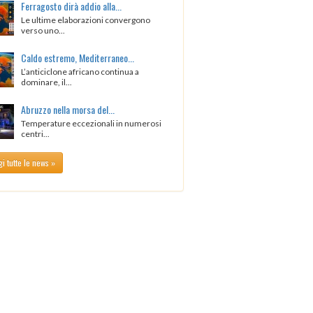
Ferragosto dirà addio alla...
Le ultime elaborazioni convergono
verso uno...
Caldo estremo, Mediterraneo...
L’anticiclone africano continua a
dominare, il...
Abruzzo nella morsa del...
Temperature eccezionali in numerosi
centri...
i tutte le news »