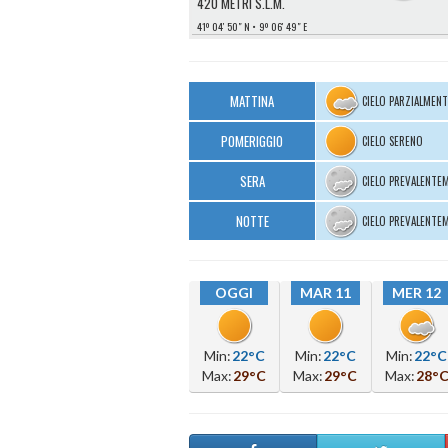
420 METRI S.L.M.
41º 04′ 50″ N
9º 06′ 49″ E
MATTINA
CIELO PARZIALMEN
POMERIGGIO
CIELO SERENO
SERA
CIELO PREVALENTE
NOTTE
CIELO PREVALENTE
OGGI
MAR 11
MER 12
Min:
22°C
Min:
22°C
Min:
22°C
Max:
29°C
Max:
29°C
Max:
28°