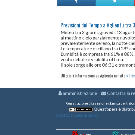
Previsioni del Tempo a Aglientu tra 3
Meteo tra 3 giorni, giovedì, 13 agos
al mattino cielo parzialmente nuvoloso
prevalentemente sereno, la notte ci
Le temperature oscillano tra i 28° 
L'umidità è compresa tra 61% e 88%.
vento debole e visibilità ottima.
Il sole sorge alle ore 06:31 e tramont
Ulteriori informazioni su Aglientu nel sito
Him
amministrazione
Contatta la r
Registrazione alla sezione stampa del tribu
Quest'opera è distribu
privacy & cookie policy