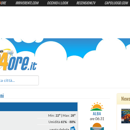
4
ORE
IRRIVERENTE.COM
OCCHIO
AL
LOOK
RECENSIONI.TV
CAPOLUOGO.COM
ilmeteo24ore.it
rni
New
ALBA
Min:
22°
| Max:
28°
ore 06:31
Umidità
61%
-
88%
vento debole