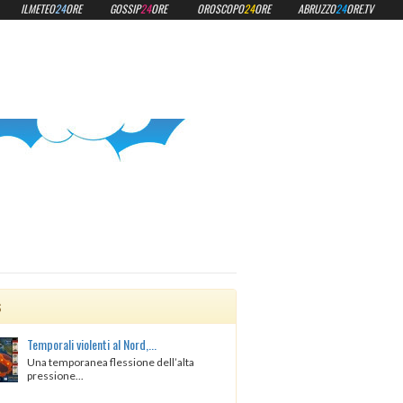
ILMETEO
24
ORE
GOSSIP
24
ORE
OROSCOPO
24
ORE
ABRUZZO
24
ORE.TV
s
Temporali violenti al Nord,...
Una temporanea flessione dell’alta
pressione...