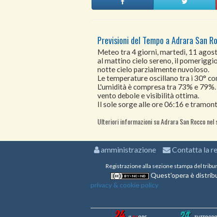
Previsioni del Tempo a Adrara San Ro
Meteo tra 4 giorni, martedì, 11 ago
al mattino cielo sereno, il pomeriggio
notte cielo parzialmente nuvoloso.
Le temperature oscillano tra i 30° 
L'umidità è compresa tra 73% e 79%.
vento debole e visibilità ottima.
Il sole sorge alle ore 06:16 e tramont
Ulteriori informazioni su Adrara San Rocco nel 
amministrazione
Contatta la r
Registrazione alla sezione stampa del tribu
Quest'opera è distribu
privacy & cookie policy