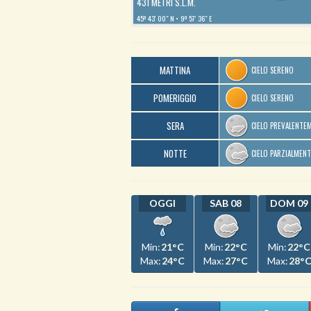
431 METRI S.L.M.
45º 43′ 00″ N
9º 57′ 36″ E
MATTINA
CIELO SERENO
POMERIGGIO
CIELO SERENO
SERA
CIELO PREVALENTE
NOTTE
CIELO PARZIALMEN
OGGI
SAB 08
DOM 09
Min:
21°C
Min:
22°C
Min:
22°C
Max:
24°C
Max:
27°C
Max:
28°