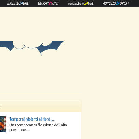
ILMETEO
24
ORE
GOSSIP
24
ORE
OROSCOPO
24
ORE
ABRUZZO
24
ORE.TV
s
Temporali violenti al Nord,...
Una temporanea flessione dell’alta
pressione...