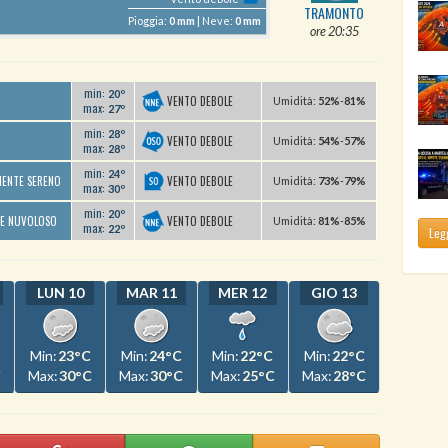
TRAMONTO
Pioggia:
0 mm
| Neve:
0 mm
ore 20:35
min:
20º
VENTO DEBOLE
U
midità
:
52%
-
81%
max:
27º
min:
28º
VENTO DEBOLE
U
midità
:
54%
-
57%
max:
28º
min:
24º
VENTO DEBOLE
MENTE SERENO
U
midità
:
73%
-
79%
max:
30º
min:
20º
VENTO DEBOLE
TE NUVOLOSO
U
midità
:
81%
-
85%
max:
22º
Legg
LUN 10
MAR 11
MER 12
GIO 13
Min:
23°C
Min:
24°C
Min:
22°C
Min:
22°C
C
Max:
30°C
Max:
30°C
Max:
25°C
Max:
28°C