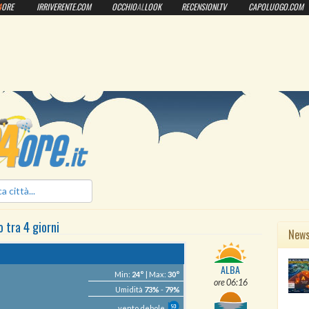
4
ORE
IRRIVERENTE.COM
OCCHIO
AL
LOOK
RECENSIONI.TV
CAPOLUOGO.COM
ilmeteo24ore.it
o
tra 4 giorni
New
ALBA
Min:
24°
| Max:
30°
ore 06:16
Umidità
73%
-
79%
vento debole