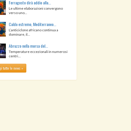
Ferragosto dirà addio alla...
Le ultime elaborazioni convergono
verso uno...
Caldo estremo, Mediterraneo...
L’anticiclone africano continua a
dominare, il...
Abruzzo nella morsa del...
Temperature eccezionali in numerosi
centri...
i tutte le news »