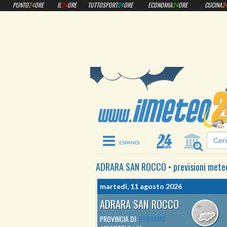
PUNTO
24
ORE
IL
24
ORE
TUTTOSPORT
24
ORE
ECONOMIA
24
ORE
CUCINA
2
Toggle navigation
ADRARA SAN ROCCO
•
previsioni mete
martedì, 11 agosto 2026
ADRARA SAN ROCCO
PROVINCIA DI:
BERGAMO