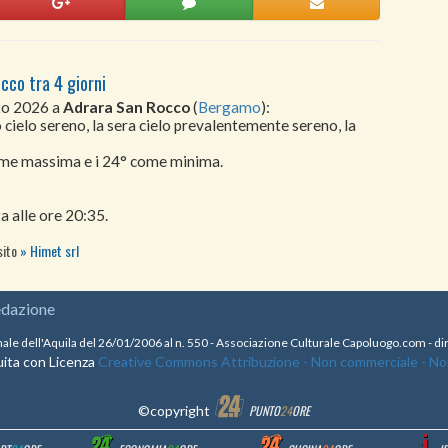
cco tra 4 giorni
sto 2026 a
Adrara San Rocco
(
Bergamo
):
 cielo sereno, la sera cielo prevalentemente sereno, la
come massima e i 24° come minima.
a alle ore 20:35.
sito
Himet srl
edazione
nale dell'Aquila del 26/01/2006 al n. 550 - Associazione Culturale Capoluogo.com - 
ita con Licenza
Creative Commons Attribuzione - Non commerciale - Non 
©copyright
PUNTO
24
ORE