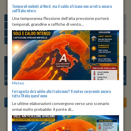
Temporali violenti al Nord, ma il caldo africano non arretra ancora
sull’Italia intera
MATTINA
min:
max:
Una temporanea flessione dell’alta pressione porterà
19º
25º
U
:
75%
-
83%
temporali, grandine e raffiche di vento...
POMERIGGIO
min:
max:
26º
26º
U
:
67%
-
72%
SERA
min:
max:
21º
28º
U
:
84%
-
95%
NOTTE
min:
max:
19º
20º
U
:
85%
-
95%
OGGI
DOM 09
LUN 10
MAR 11
MER 12
GIO 13
VEN 14
Min:
22°C
Min:
21°C
Min:
21°C
Min:
20°C
Min:
21°C
Min:
21°C
Min:
21°C
Max:
29°C
Max:
28°C
Max:
28°C
Max:
28°C
Max:
29°C
Max:
28°C
Max:
28°C
Meteo
Ferragosto dirà addio alla tradizione? Il meteo sorprende ancora
tutta l'Italia quest'anno
Le ultime elaborazioni convergono verso uno scenario
ormai molto probabile: il ponte di...
Previsioni del Tempo a Accadia tra 5 giorni