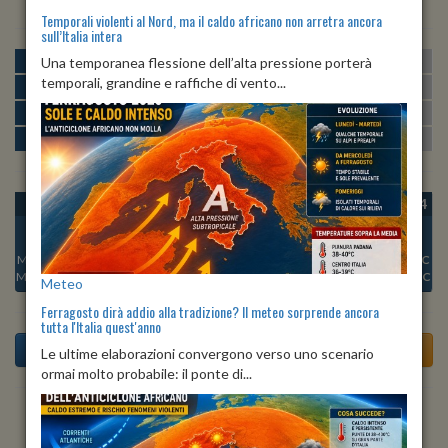
Temporali violenti al Nord, ma il caldo africano non arretra ancora
sull’Italia intera
MATTINA
min:
max:
Una temporanea flessione dell’alta pressione porterà
22º
25º
U
:
77%
-
100%
temporali, grandine e raffiche di vento...
POMERIGGIO
min:
max:
26º
26º
U
:
67%
-
73%
SERA
min:
max:
21º
28º
U
:
84%
-
92%
NOTTE
min:
max:
21º
22º
U
:
97%
-
100%
OGGI
DOM 09
LUN 10
MAR 11
MER 12
GIO 13
VEN 14
Min:
22°C
Min:
21°C
Min:
21°C
Min:
20°C
Min:
21°C
Min:
21°C
Min:
21°C
Max:
29°C
Max:
28°C
Max:
28°C
Max:
28°C
Max:
29°C
Max:
28°C
Max:
28°C
Meteo
Ferragosto dirà addio alla tradizione? Il meteo sorprende ancora
tutta l'Italia quest'anno
Le ultime elaborazioni convergono verso uno scenario
ormai molto probabile: il ponte di...
Previsioni del Tempo a Accadia di domani