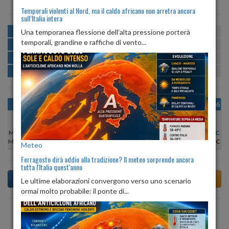
Temporali violenti al Nord, ma il caldo africano non arretra ancora
sull’Italia intera
MATTINA
min:
max:
Una temporanea flessione dell’alta pressione porterà
23º
32º
U
:
45%
-
78%
temporali, grandine e raffiche di vento...
POMERIGGIO
min:
max:
32º
32º
U
:
42%
-
54%
SERA
min:
max:
25º
33º
U
:
58%
-
73%
NOTTE
min:
max:
23º
24º
U
:
77%
-
79%
OGGI
MAR 11
MER 12
GIO 13
VEN 14
SAB 15
DOM 16
Min:
31°C
Min:
31°C
Min:
32°C
Min:
32°C
Min:
30°C
Min:
30°C
Min:
30°C
Max:
32°C
Max:
32°C
Max:
32°C
Max:
32°C
Max:
31°C
Max:
31°C
Max:
31°C
Meteo
Ferragosto dirà addio alla tradizione? Il meteo sorprende ancora
tutta l'Italia quest'anno
Le ultime elaborazioni convergono verso uno scenario
ormai molto probabile: il ponte di...
Previsioni del Tempo a Acate tra 3 giorni