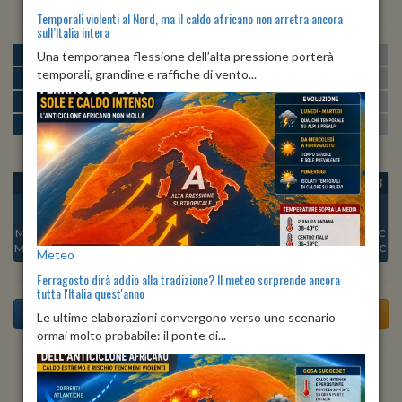
Temporali violenti al Nord, ma il caldo africano non arretra ancora
sull’Italia intera
MATTINA
min:
max:
Una temporanea flessione dell’alta pressione porterà
20º
27º
U
:
50%
-
70%
temporali, grandine e raffiche di vento...
POMERIGGIO
min:
max:
27º
28º
U
:
56%
-
58%
SERA
min:
max:
23º
29º
U
:
70%
-
81%
NOTTE
min:
max:
20º
22º
U
:
69%
-
73%
OGGI
SAB 08
DOM 09
LUN 10
MAR 11
MER 12
GIO 13
Min:
22°C
Min:
23°C
Min:
23°C
Min:
23°C
Min:
23°C
Min:
23°C
Min:
23°C
Max:
29°C
Max:
28°C
Max:
28°C
Max:
29°C
Max:
29°C
Max:
29°C
Max:
27°C
Meteo
Ferragosto dirà addio alla tradizione? Il meteo sorprende ancora
tutta l'Italia quest'anno
Le ultime elaborazioni convergono verso uno scenario
ormai molto probabile: il ponte di...
Previsioni del Tempo a Abbateggio tra 4 giorni